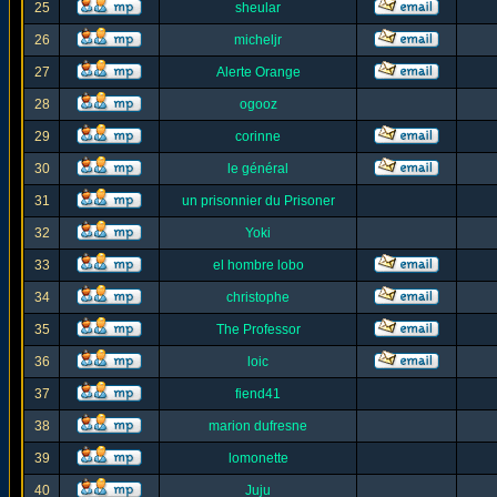
25
sheular
26
micheljr
27
Alerte Orange
28
ogooz
29
corinne
30
le général
31
un prisonnier du Prisoner
32
Yoki
33
el hombre lobo
34
christophe
35
The Professor
36
loic
37
fiend41
38
marion dufresne
39
lomonette
40
Juju