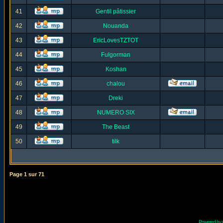
41
Gentil pâtissier
42
Nouanda
43
EricLovesTZTOT
44
Fulgorman
45
Koshan
46
chalou
47
Dreki
48
NUMERO SIX
49
The Beast
50
tilk
Page
1
sur
71
Powered by