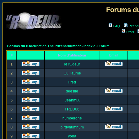
Forums du
FAQ
Reche
Profil
Forums du rÔdeur et de The Prizenarnumber6 Index du Forum
#
Nom d'utilisateur
Email
1
le rOdeur
2
Guillaume
3
Fred
4
seesile
5
JeanmiX
6
FRED06
7
numberone
8
birdynumnum
9
yoda