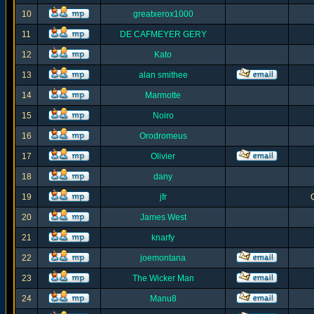
10
greatxerox1000
11
DE CAFMEYER GERY
12
Kato
13
alan smithee
14
Marmotte
15
Noiro
16
Orodromeus
17
Olivier
18
dany
19
jfr
20
James West
21
knarfy
22
joemontana
23
The Wicker Man
24
Manu8