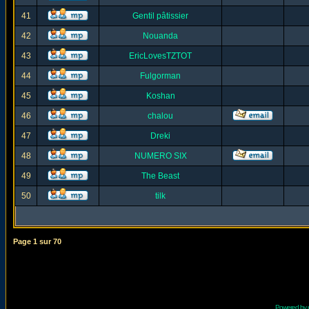
41
Gentil pâtissier
42
Nouanda
43
EricLovesTZTOT
44
Fulgorman
45
Koshan
46
chalou
47
Dreki
48
NUMERO SIX
49
The Beast
50
tilk
Page
1
sur
70
Powered by