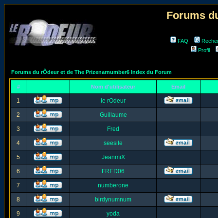
Forums du
FAQ
Reche
Profil
Forums du rÔdeur et de The Prizenarnumber6 Index du Forum
#
Nom d'utilisateur
Email
1
le rOdeur
2
Guillaume
3
Fred
4
seesile
5
JeanmiX
6
FRED06
7
numberone
8
birdynumnum
9
yoda