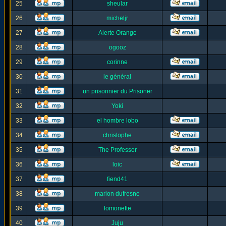
25
sheular
26
micheljr
27
Alerte Orange
28
ogooz
29
corinne
30
le général
31
un prisonnier du Prisoner
32
Yoki
33
el hombre lobo
34
christophe
35
The Professor
36
loic
37
fiend41
38
marion dufresne
39
lomonette
40
Juju