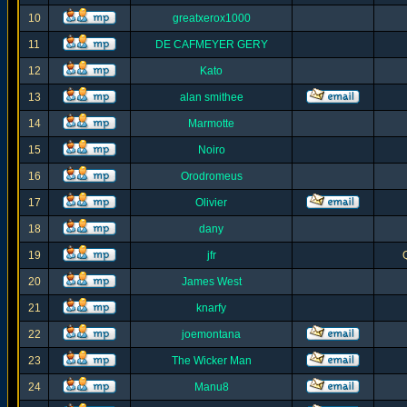
10
greatxerox1000
11
DE CAFMEYER GERY
12
Kato
13
alan smithee
14
Marmotte
15
Noiro
16
Orodromeus
17
Olivier
18
dany
19
jfr
20
James West
21
knarfy
22
joemontana
23
The Wicker Man
24
Manu8