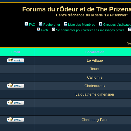
Forums du rÔdeur et de The Prize
Centre d'échange sur la série "Le Prisonnier"
FAQ
Rechercher
Liste des Membres
Groupes d'utilisate
Profil
Se connecter pour vérifier ses messages privés
Sé
Email
Localisation
Le Village
Tours
Californie
Chateauroux
La quatrième dimension
Cherbourg-Paris