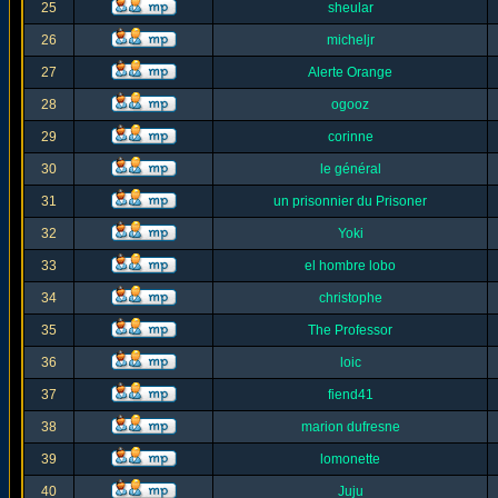
25
sheular
26
micheljr
27
Alerte Orange
28
ogooz
29
corinne
30
le général
31
un prisonnier du Prisoner
32
Yoki
33
el hombre lobo
34
christophe
35
The Professor
36
loic
37
fiend41
38
marion dufresne
39
lomonette
40
Juju