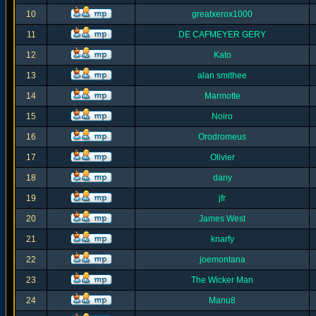
10
greatxerox1000
11
DE CAFMEYER GERY
12
Kato
13
alan smithee
14
Marmotte
15
Noiro
16
Orodromeus
17
Olivier
18
dany
19
jfr
20
James West
21
knarfy
22
joemontana
23
The Wicker Man
24
Manu8