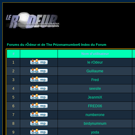
Forums du rÔdeur et de The Prizenarnumber6 Index du Forum
#
Nom d'utilisateur
1
le rOdeur
2
Guillaume
3
Fred
4
seesile
5
JeanmiX
6
FRED06
7
numberone
8
birdynumnum
9
yoda