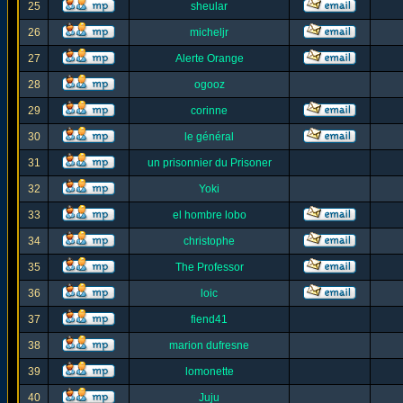
25
sheular
26
micheljr
27
Alerte Orange
28
ogooz
29
corinne
30
le général
31
un prisonnier du Prisoner
32
Yoki
33
el hombre lobo
34
christophe
35
The Professor
36
loic
37
fiend41
38
marion dufresne
39
lomonette
40
Juju