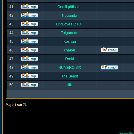
41
Gentil pâtissier
42
Nouanda
43
EricLovesTZTOT
44
Fulgorman
45
Koshan
46
chalou
47
Dreki
48
NUMERO SIX
49
The Beast
50
tilk
Page
1
sur
71
Powered by