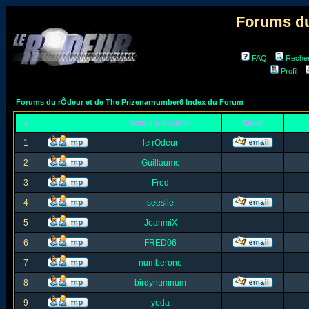
Forums du
FAQ
Reche
Profil
Forums du rÔdeur et de The Prizenarnumber6 Index du Forum
#
Nom d'utilisateur
Email
1
le rOdeur
2
Guillaume
3
Fred
4
seesile
5
JeanmiX
6
FRED06
7
numberone
8
birdynumnum
9
yoda