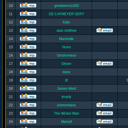
10
greatxerox1000
11
DE CAFMEYER GERY
12
Kato
13
alan smithee
14
Marmotte
15
Noiro
16
Orodromeus
17
Olivier
18
dany
19
jfr
20
James West
21
knarfy
22
joemontana
23
The Wicker Man
24
Manu8