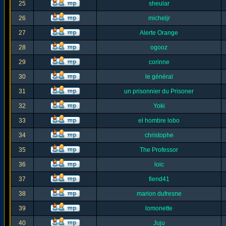
25
sheular
26
micheljr
27
Alerte Orange
28
ogooz
29
corinne
30
le général
31
un prisonnier du Prisoner
32
Yoki
33
el hombre lobo
34
christophe
35
The Professor
36
loic
37
fiend41
38
marion dufresne
39
lomonette
40
Juju