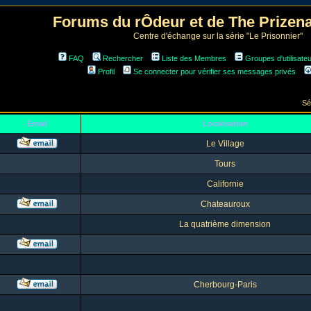
Forums du rÔdeur et de The Prize
Centre d'échange sur la série "Le Prisonnier"
FAQ
Rechercher
Liste des Membres
Groupes d'utilisate
Profil
Se connecter pour vérifier ses messages privés
Sé
Email
Localisation
Le Village
Tours
Californie
Chateauroux
La quatrième dimension
Cherbourg-Paris