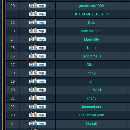
10
greatxerox1000
11
DE CAFMEYER GERY
12
Kato
13
alan smithee
14
Marmotte
15
Noiro
16
Orodromeus
17
Olivier
18
dany
19
jfr
20
James West
21
knarfy
22
joemontana
23
The Wicker Man
24
Manu8