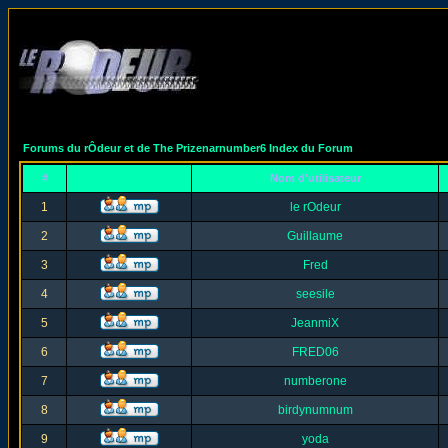
Forums du rÔdeur et de The Prizenarnumber6 Index du Forum
#
Nom d'utilisateur
1
le rOdeur
2
Guillaume
3
Fred
4
seesile
5
JeanmiX
6
FRED06
7
numberone
8
birdynumnum
9
yoda