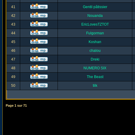
41
Gentil pâtissier
42
Nouanda
43
EricLovesTZTOT
44
Fulgorman
45
Koshan
46
chalou
47
Dreki
48
NUMERO SIX
49
The Beast
50
tilk
Page
1
sur
71