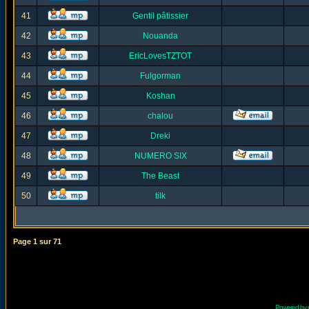
41
Gentil pâtissier
42
Nouanda
43
EricLovesTZTOT
44
Fulgorman
45
Koshan
46
chalou
47
Dreki
48
NUMERO SIX
49
The Beast
50
tilk
Page
1
sur
71
Powered by