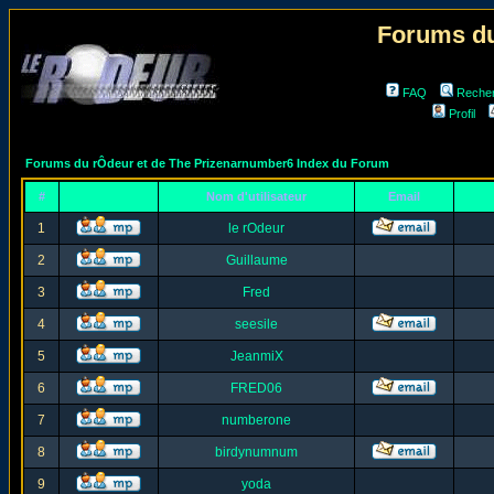
Forums du
FAQ
Reche
Profil
Forums du rÔdeur et de The Prizenarnumber6 Index du Forum
#
Nom d'utilisateur
Email
1
le rOdeur
2
Guillaume
3
Fred
4
seesile
5
JeanmiX
6
FRED06
7
numberone
8
birdynumnum
9
yoda