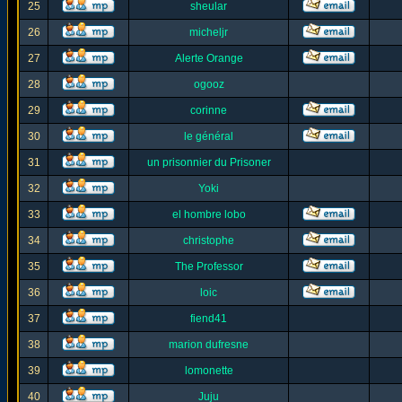
25
sheular
26
micheljr
27
Alerte Orange
28
ogooz
29
corinne
30
le général
31
un prisonnier du Prisoner
32
Yoki
33
el hombre lobo
34
christophe
35
The Professor
36
loic
37
fiend41
38
marion dufresne
39
lomonette
40
Juju