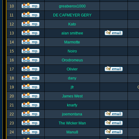
10
greatxerox1000
11
DE CAFMEYER GERY
12
Kato
13
alan smithee
14
Marmotte
15
Noiro
16
Orodromeus
17
Olivier
18
dany
19
jfr
20
James West
21
knarfy
22
joemontana
23
The Wicker Man
24
Manu8