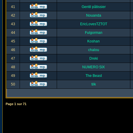
41
Gentil pâtissier
42
Nouanda
43
EricLovesTZTOT
44
Fulgorman
45
Koshan
46
chalou
47
Dreki
48
NUMERO SIX
49
The Beast
50
tilk
Page
1
sur
71