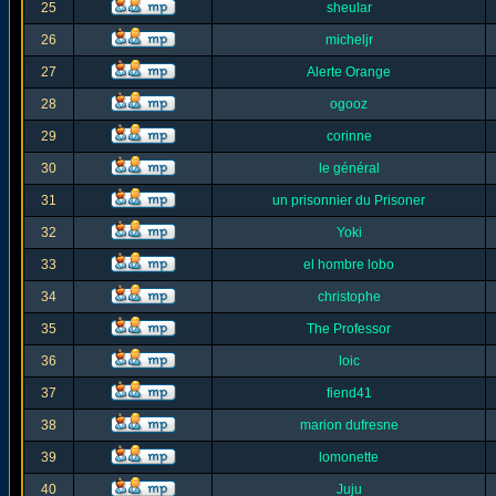
25
sheular
26
micheljr
27
Alerte Orange
28
ogooz
29
corinne
30
le général
31
un prisonnier du Prisoner
32
Yoki
33
el hombre lobo
34
christophe
35
The Professor
36
loic
37
fiend41
38
marion dufresne
39
lomonette
40
Juju