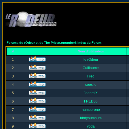
Forums du rÔdeur et de The Prizenarnumber6 Index du Forum
#
Nom d'utilisateur
1
le rOdeur
2
Guillaume
3
Fred
4
seesile
5
JeanmiX
6
FRED06
7
numberone
8
birdynumnum
9
yoda