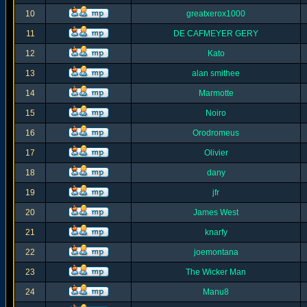
10
greatxerox1000
11
DE CAFMEYER GERY
12
Kato
13
alan smithee
14
Marmotte
15
Noiro
16
Orodromeus
17
Olivier
18
dany
19
jfr
20
James West
21
knarfy
22
joemontana
23
The Wicker Man
24
Manu8