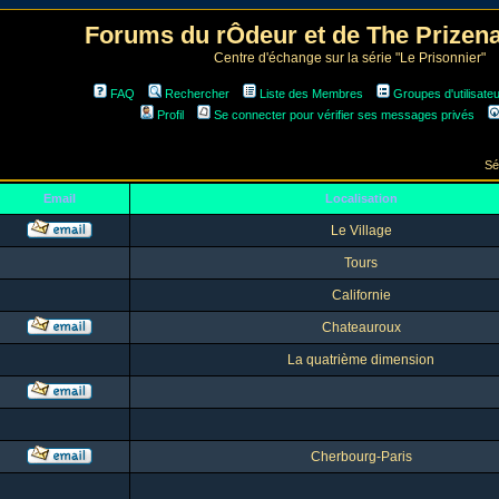
Forums du rÔdeur et de The Prize
Centre d'échange sur la série "Le Prisonnier"
FAQ
Rechercher
Liste des Membres
Groupes d'utilisate
Profil
Se connecter pour vérifier ses messages privés
Sé
Email
Localisation
Le Village
Tours
Californie
Chateauroux
La quatrième dimension
Cherbourg-Paris