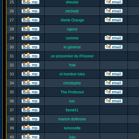
25
sheular
26
micheljr
27
Alerte Orange
28
ogooz
29
corinne
30
le général
31
un prisonnier du Prisoner
32
Yoki
33
el hombre lobo
34
christophe
35
The Professor
36
loic
37
fiend41
38
marion dufresne
39
lomonette
40
Juju