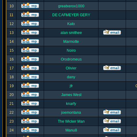
10
greatxerox1000
11
DE CAFMEYER GERY
12
Kato
13
alan smithee
14
Marmotte
15
Noiro
16
Orodromeus
17
Olivier
18
dany
19
jfr
20
James West
21
knarfy
22
joemontana
23
The Wicker Man
24
Manu8