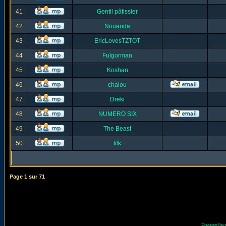
41
Gentil pâtissier
42
Nouanda
43
EricLovesTZTOT
44
Fulgorman
45
Koshan
46
chalou
47
Dreki
48
NUMERO SIX
49
The Beast
50
tilk
Page
1
sur
71
Powered by