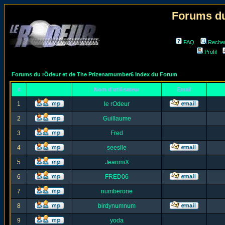
Forums du
FAQ
Reche
Profil
Forums du rÔdeur et de The Prizenarnumber6 Index du Forum
#
Nom d'utilisateur
Email
1
le rOdeur
2
Guillaume
3
Fred
4
seesile
5
JeanmiX
6
FRED06
7
numberone
8
birdynumnum
9
yoda