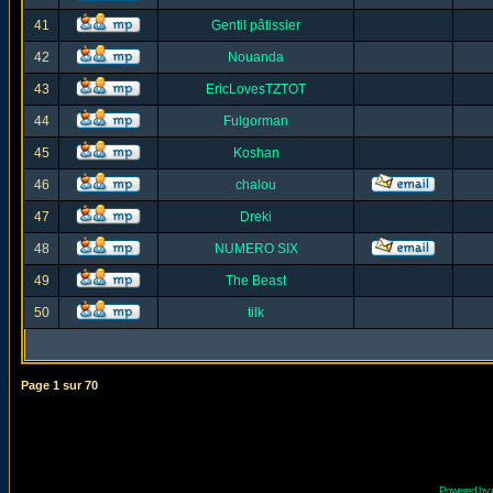
41
Gentil pâtissier
42
Nouanda
43
EricLovesTZTOT
44
Fulgorman
45
Koshan
46
chalou
47
Dreki
48
NUMERO SIX
49
The Beast
50
tilk
Page
1
sur
70
Powered by