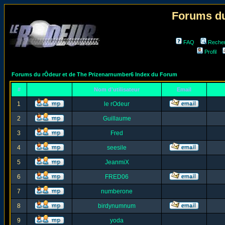
Forums du
FAQ
Reche
Profil
Forums du rÔdeur et de The Prizenarnumber6 Index du Forum
#
Nom d'utilisateur
Email
1
le rOdeur
2
Guillaume
3
Fred
4
seesile
5
JeanmiX
6
FRED06
7
numberone
8
birdynumnum
9
yoda