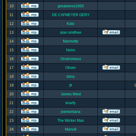
10
greatxerox1000
11
DE CAFMEYER GERY
12
Kato
13
alan smithee
14
Marmotte
15
Noiro
16
Orodromeus
17
Olivier
18
dany
19
jfr
20
James West
21
knarfy
22
joemontana
23
The Wicker Man
24
Manu8