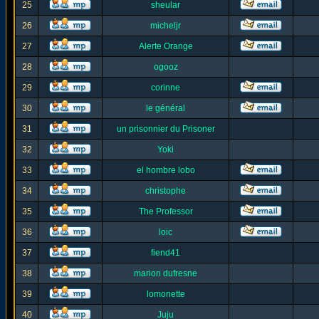
25
sheular
26
micheljr
27
Alerte Orange
28
ogooz
29
corinne
30
le général
31
un prisonnier du Prisoner
32
Yoki
33
el hombre lobo
34
christophe
35
The Professor
36
loic
37
fiend41
38
marion dufresne
39
lomonette
40
Juju