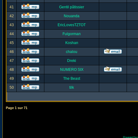
41
Gentil pâtissier
42
Nouanda
43
EricLovesTZTOT
44
Fulgorman
45
Koshan
46
chalou
47
Dreki
48
NUMERO SIX
49
The Beast
50
tilk
Page
1
sur
71
Powered by