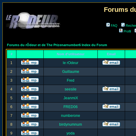
Forums du
FAQ
Reche
Profil
Forums du rÔdeur et de The Prizenarnumber6 Index du Forum
#
Nom d'utilisateur
Email
1
le rOdeur
2
Guillaume
3
Fred
4
seesile
5
JeanmiX
6
FRED06
7
numberone
8
birdynumnum
9
yoda