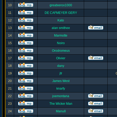
10
greatxerox1000
11
DE CAFMEYER GERY
12
Kato
13
alan smithee
14
Marmotte
15
Noiro
16
Orodromeus
17
Olivier
18
dany
19
jfr
20
James West
21
knarfy
22
joemontana
23
The Wicker Man
24
Manu8