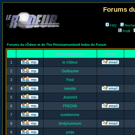
Forums du
FAQ
Reche
Profil
Forums du rÔdeur et de The Prizenarnumber6 Index du Forum
#
Nom d'utilisateur
Email
1
le rOdeur
2
Guillaume
3
Fred
4
seesile
5
JeanmiX
6
FRED06
7
numberone
8
birdynumnum
9
yoda