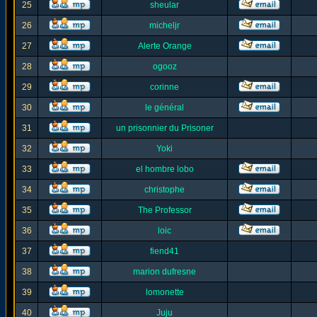
25
sheular
26
micheljr
27
Alerte Orange
28
ogooz
29
corinne
30
le général
31
un prisonnier du Prisoner
32
Yoki
33
el hombre lobo
34
christophe
35
The Professor
36
loic
37
fiend41
38
marion dufresne
39
lomonette
40
Juju