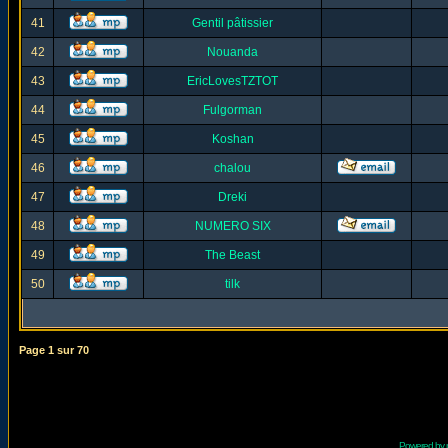
41
Gentil pâtissier
42
Nouanda
43
EricLovesTZTOT
44
Fulgorman
45
Koshan
46
chalou
47
Dreki
48
NUMERO SIX
49
The Beast
50
tilk
Page
1
sur
70
Powered by