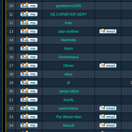
10
greatxerox1000
11
DE CAFMEYER GERY
12
Kato
13
alan smithee
14
Marmotte
15
Noiro
16
Orodromeus
17
Olivier
18
dany
19
jfr
20
James West
21
knarfy
22
joemontana
23
The Wicker Man
24
Manu8