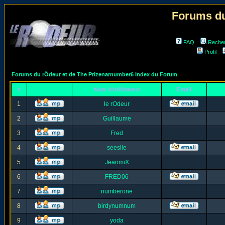
Forums du
FAQ
Reche
Profil
Forums du rÔdeur et de The Prizenarnumber6 Index du Forum
#
Nom d'utilisateur
Email
1
le rOdeur
2
Guillaume
3
Fred
4
seesile
5
JeanmiX
6
FRED06
7
numberone
8
birdynumnum
9
yoda