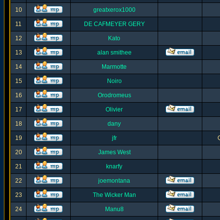
10
greatxerox1000
11
DE CAFMEYER GERY
12
Kato
13
alan smithee
14
Marmotte
15
Noiro
16
Orodromeus
17
Olivier
18
dany
19
jfr
20
James West
21
knarfy
22
joemontana
23
The Wicker Man
24
Manu8