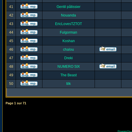
41
Gentil pâtissier
42
Nouanda
43
EricLovesTZTOT
44
Fulgorman
45
Koshan
46
chalou
47
Dreki
48
NUMERO SIX
49
The Beast
50
tilk
Page
1
sur
71
Powered by