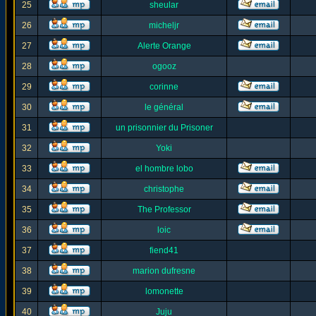
25
sheular
26
micheljr
27
Alerte Orange
28
ogooz
29
corinne
30
le général
31
un prisonnier du Prisoner
32
Yoki
33
el hombre lobo
34
christophe
35
The Professor
36
loic
37
fiend41
38
marion dufresne
39
lomonette
40
Juju