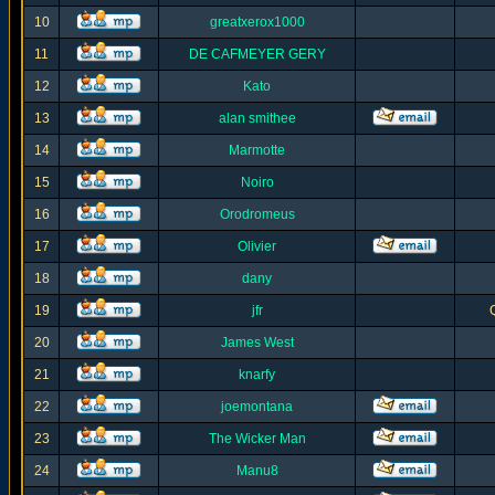
10
greatxerox1000
11
DE CAFMEYER GERY
12
Kato
13
alan smithee
14
Marmotte
15
Noiro
16
Orodromeus
17
Olivier
18
dany
19
jfr
20
James West
21
knarfy
22
joemontana
23
The Wicker Man
24
Manu8