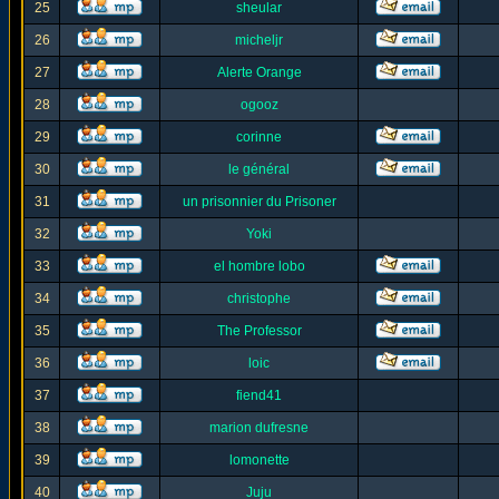
25
sheular
26
micheljr
27
Alerte Orange
28
ogooz
29
corinne
30
le général
31
un prisonnier du Prisoner
32
Yoki
33
el hombre lobo
34
christophe
35
The Professor
36
loic
37
fiend41
38
marion dufresne
39
lomonette
40
Juju