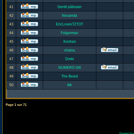
41
Gentil pâtissier
42
Nouanda
43
EricLovesTZTOT
44
Fulgorman
45
Koshan
46
chalou
47
Dreki
48
NUMERO SIX
49
The Beast
50
tilk
Page
1
sur
71
Powered by