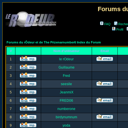
Forums du
FAQ
Reche
Profil
Forums du rÔdeur et de The Prizenarnumber6 Index du Forum
#
Nom d'utilisateur
Email
1
le rOdeur
2
Guillaume
3
Fred
4
seesile
5
JeanmiX
6
FRED06
7
numberone
8
birdynumnum
9
yoda