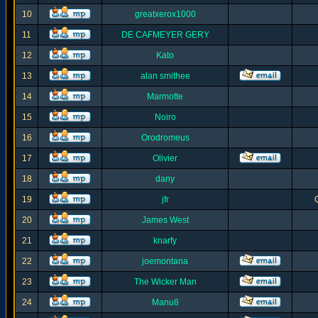
10
greatxerox1000
11
DE CAFMEYER GERY
12
Kato
13
alan smithee
14
Marmotte
15
Noiro
16
Orodromeus
17
Olivier
18
dany
19
jfr
20
James West
21
knarfy
22
joemontana
23
The Wicker Man
24
Manu8