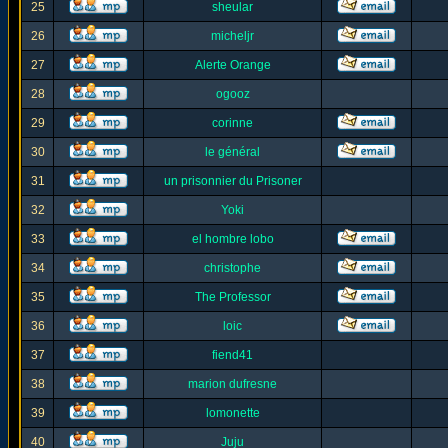
25
sheular
26
micheljr
27
Alerte Orange
28
ogooz
29
corinne
30
le général
31
un prisonnier du Prisoner
32
Yoki
33
el hombre lobo
34
christophe
35
The Professor
36
loic
37
fiend41
38
marion dufresne
39
lomonette
40
Juju