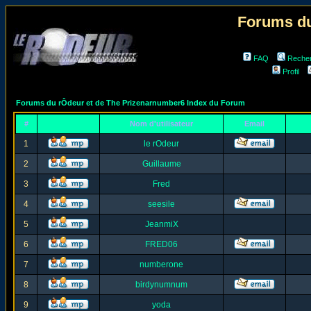
Forums du
FAQ
Reche
Profil
Forums du rÔdeur et de The Prizenarnumber6 Index du Forum
#
Nom d'utilisateur
Email
1
le rOdeur
2
Guillaume
3
Fred
4
seesile
5
JeanmiX
6
FRED06
7
numberone
8
birdynumnum
9
yoda