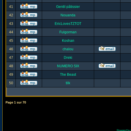
41
Gentil pâtissier
42
Nouanda
43
EricLovesTZTOT
44
Fulgorman
45
Koshan
46
chalou
47
Dreki
48
NUMERO SIX
49
The Beast
50
tilk
Page
1
sur
70
Powered by