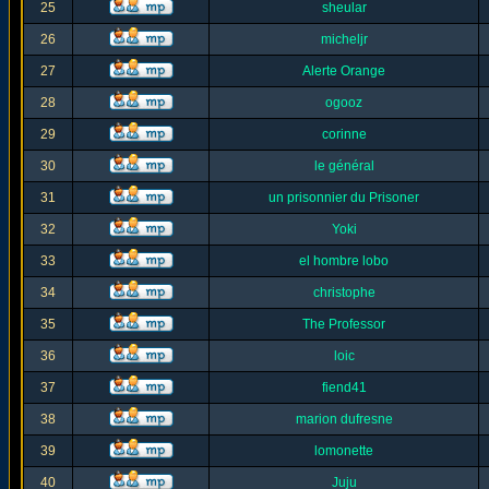
25
sheular
26
micheljr
27
Alerte Orange
28
ogooz
29
corinne
30
le général
31
un prisonnier du Prisoner
32
Yoki
33
el hombre lobo
34
christophe
35
The Professor
36
loic
37
fiend41
38
marion dufresne
39
lomonette
40
Juju