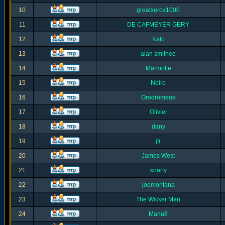
10
greatxerox1000
11
DE CAFMEYER GERY
12
Kato
13
alan smithee
14
Marmotte
15
Noiro
16
Orodromeus
17
Olivier
18
dany
19
jfr
20
James West
21
knarfy
22
joemontana
23
The Wicker Man
24
Manu8