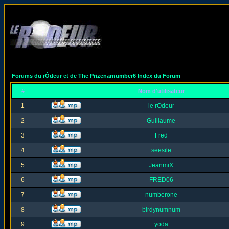
Forums du rÔdeur et de The Prizenarnumber6 Index du Forum
#
Nom d'utilisateur
1
le rOdeur
2
Guillaume
3
Fred
4
seesile
5
JeanmiX
6
FRED06
7
numberone
8
birdynumnum
9
yoda