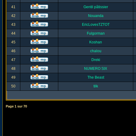
41
Gentil pâtissier
42
Nouanda
43
EricLovesTZTOT
44
Fulgorman
45
Koshan
46
chalou
47
Dreki
48
NUMERO SIX
49
The Beast
50
tilk
Page
1
sur
70