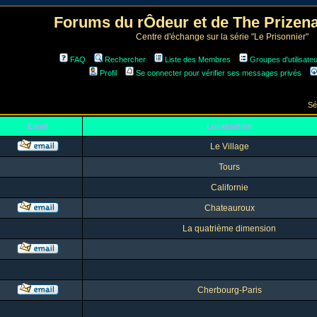
Forums du rÔdeur et de The Prize
Centre d'échange sur la série "Le Prisonnier"
FAQ
Rechercher
Liste des Membres
Groupes d'utilisate
Profil
Se connecter pour vérifier ses messages privés
Sé
Email
Localisation
Le Village
Tours
Californie
Chateauroux
La quatrième dimension
Cherbourg-Paris