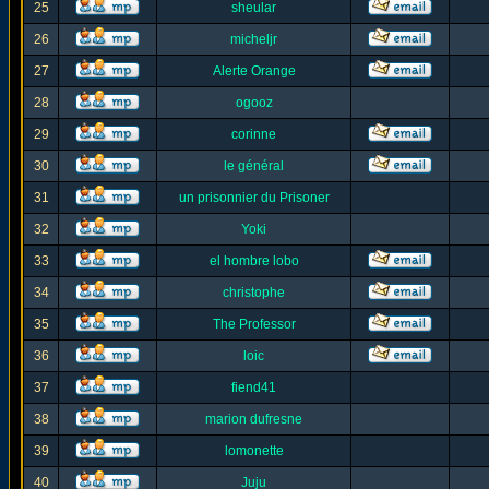
25
sheular
26
micheljr
27
Alerte Orange
28
ogooz
29
corinne
30
le général
31
un prisonnier du Prisoner
32
Yoki
33
el hombre lobo
34
christophe
35
The Professor
36
loic
37
fiend41
38
marion dufresne
39
lomonette
40
Juju