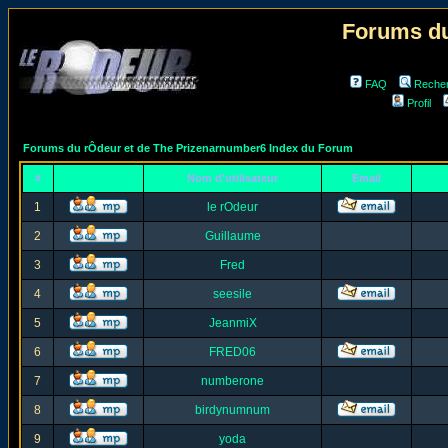
Forums du
FAQ
Reche
Profil
Forums du rÔdeur et de The Prizenarnumber6 Index du Forum
#
Nom d'utilisateur
Email
1
le rOdeur
2
Guillaume
3
Fred
4
seesile
5
JeanmiX
6
FRED06
7
numberone
8
birdynumnum
9
yoda