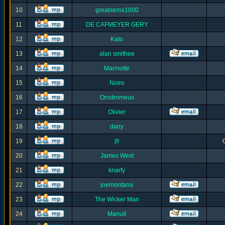
10
greatxerox1000
11
DE CAFMEYER GERY
12
Kato
13
alan smithee
14
Marmotte
15
Noiro
16
Orodromeus
17
Olivier
18
dany
19
jfr
20
James West
21
knarfy
22
joemontana
23
The Wicker Man
24
Manu8