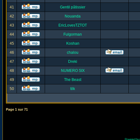
41
Gentil pâtissier
42
Nouanda
43
EricLovesTZTOT
44
Fulgorman
45
Koshan
46
chalou
47
Dreki
48
NUMERO SIX
49
The Beast
50
tilk
Page
1
sur
71
Powered by