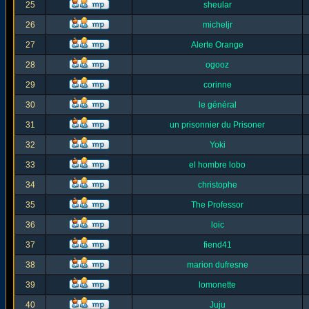
25
sheular
26
micheljr
27
Alerte Orange
28
ogooz
29
corinne
30
le général
31
un prisonnier du Prisoner
32
Yoki
33
el hombre lobo
34
christophe
35
The Professor
36
loic
37
fiend41
38
marion dufresne
39
lomonette
40
Juju