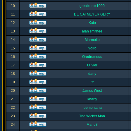
10
greatxerox1000
11
DE CAFMEYER GERY
12
Kato
13
alan smithee
14
Marmotte
15
Noiro
16
Orodromeus
17
Olivier
18
dany
19
jfr
20
James West
21
knarfy
22
joemontana
23
The Wicker Man
24
Manu8