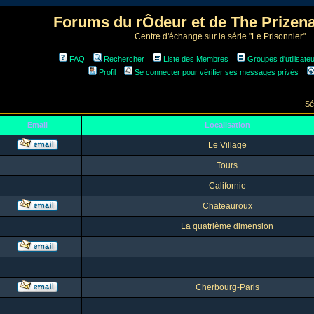
Forums du rÔdeur et de The Prize
Centre d'échange sur la série "Le Prisonnier"
FAQ
Rechercher
Liste des Membres
Groupes d'utilisate
Profil
Se connecter pour vérifier ses messages privés
Sé
Email
Localisation
Le Village
Tours
Californie
Chateauroux
La quatrième dimension
Cherbourg-Paris