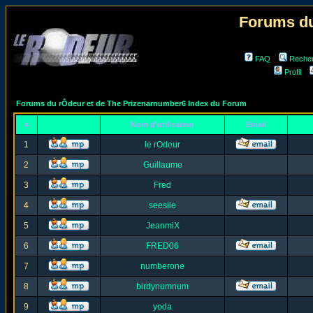
Forums du
FAQ
Reche
Profil
Forums du rÔdeur et de The Prizenarnumber6 Index du Forum
#
Nom d'utilisateur
Email
1
le rOdeur
2
Guillaume
3
Fred
4
seesile
5
JeanmiX
6
FRED06
7
numberone
8
birdynumnum
9
yoda