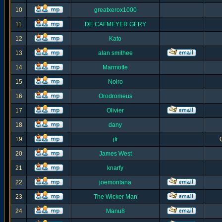
10
greatxerox1000
11
DE CAFMEYER GERY
12
Kato
13
alan smithee
14
Marmotte
15
Noiro
16
Orodromeus
17
Olivier
18
dany
19
jfr
20
James West
21
knarfy
22
joemontana
23
The Wicker Man
24
Manu8