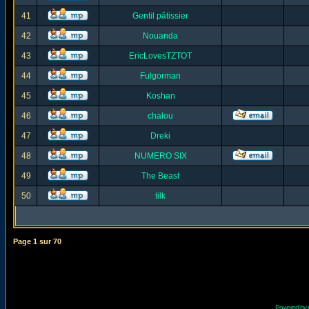
41
Gentil pâtissier
42
Nouanda
43
EricLovesTZTOT
44
Fulgorman
45
Koshan
46
chalou
47
Dreki
48
NUMERO SIX
49
The Beast
50
tilk
Page
1
sur
70
Powered by