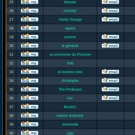
25
sheular
26
micheljr
27
Alerte Orange
28
ogooz
29
corinne
30
le général
31
un prisonnier du Prisoner
32
Yoki
33
el hombre lobo
34
christophe
35
The Professor
36
loic
37
fiend41
38
marion dufresne
39
lomonette
40
Juju