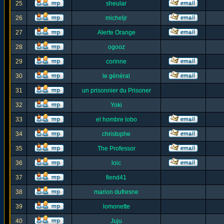
25
sheular
26
micheljr
27
Alerte Orange
28
ogooz
29
corinne
30
le général
31
un prisonnier du Prisoner
32
Yoki
33
el hombre lobo
34
christophe
35
The Professor
36
loic
37
fiend41
38
marion dufresne
39
lomonette
40
Juju