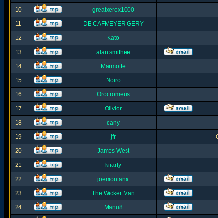
10
greatxerox1000
11
DE CAFMEYER GERY
12
Kato
13
alan smithee
14
Marmotte
15
Noiro
16
Orodromeus
17
Olivier
18
dany
19
jfr
20
James West
21
knarfy
22
joemontana
23
The Wicker Man
24
Manu8