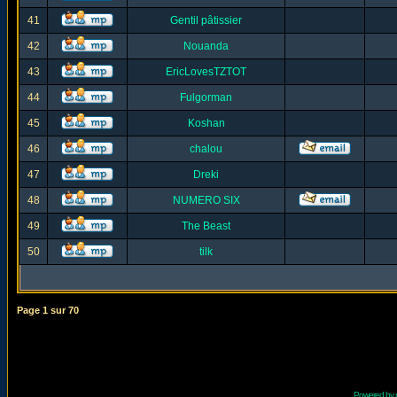
41
Gentil pâtissier
42
Nouanda
43
EricLovesTZTOT
44
Fulgorman
45
Koshan
46
chalou
47
Dreki
48
NUMERO SIX
49
The Beast
50
tilk
Page
1
sur
70
Powered by