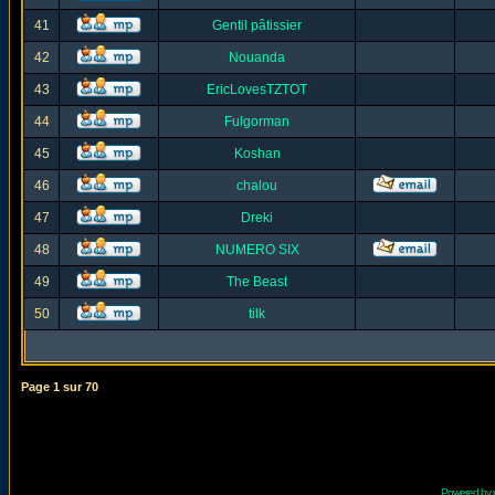
41
Gentil pâtissier
42
Nouanda
43
EricLovesTZTOT
44
Fulgorman
45
Koshan
46
chalou
47
Dreki
48
NUMERO SIX
49
The Beast
50
tilk
Page
1
sur
70
Powered by