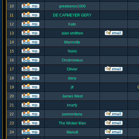
10
greatxerox1000
11
DE CAFMEYER GERY
12
Kato
13
alan smithee
14
Marmotte
15
Noiro
16
Orodromeus
17
Olivier
18
dany
19
jfr
20
James West
21
knarfy
22
joemontana
23
The Wicker Man
24
Manu8