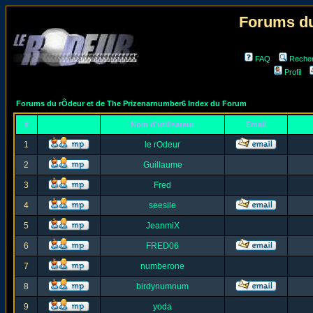
Forums du
FAQ
Reche
Profil
Forums du rÔdeur et de The Prizenarnumber6 Index du Forum
#
Nom d'utilisateur
Email
1
le rOdeur
2
Guillaume
3
Fred
4
seesile
5
JeanmiX
6
FRED06
7
numberone
8
birdynumnum
9
yoda