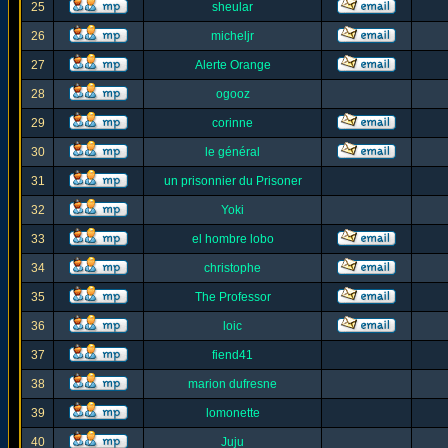
25
sheular
26
micheljr
27
Alerte Orange
28
ogooz
29
corinne
30
le général
31
un prisonnier du Prisoner
32
Yoki
33
el hombre lobo
34
christophe
35
The Professor
36
loic
37
fiend41
38
marion dufresne
39
lomonette
40
Juju