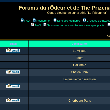
Forums du rÔdeur et de The Prize
Centre d'échange sur la série "Le Prisonnier"
FAQ
Rechercher
Liste des Membres
Groupes d'utilisate
Profil
Se connecter pour vérifier ses messages privés
Sé
Email
Localisation
Le Village
Tours
Californie
Chateauroux
La quatrième dimension
Cherbourg-Paris