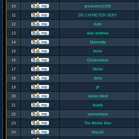
10
greatxerox1000
11
DE CAFMEYER GERY
12
Kato
13
alan smithee
14
Marmotte
15
Noiro
16
Orodromeus
17
Olivier
18
dany
19
jfr
20
James West
21
knarfy
22
joemontana
23
The Wicker Man
24
Manu8