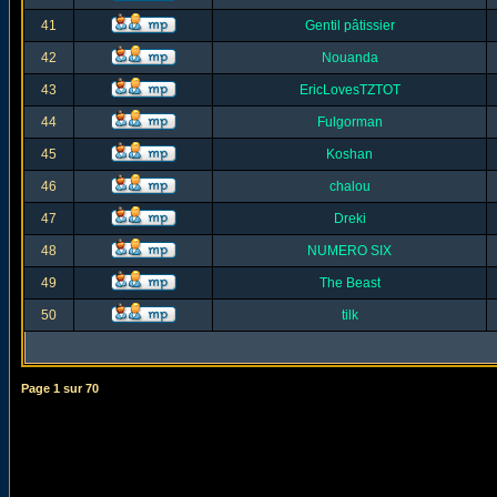
41
Gentil pâtissier
42
Nouanda
43
EricLovesTZTOT
44
Fulgorman
45
Koshan
46
chalou
47
Dreki
48
NUMERO SIX
49
The Beast
50
tilk
Page
1
sur
70