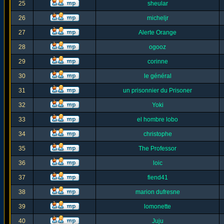
25
sheular
26
micheljr
27
Alerte Orange
28
ogooz
29
corinne
30
le général
31
un prisonnier du Prisoner
32
Yoki
33
el hombre lobo
34
christophe
35
The Professor
36
loic
37
fiend41
38
marion dufresne
39
lomonette
40
Juju