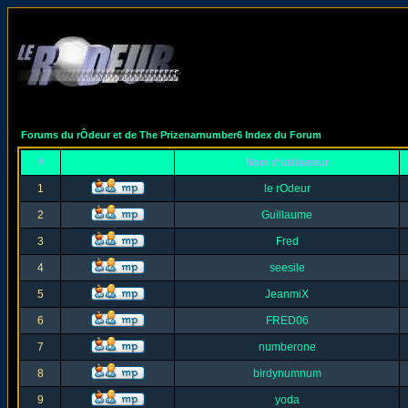
Forums du rÔdeur et de The Prizenarnumber6 Index du Forum
#
Nom d'utilisateur
1
le rOdeur
2
Guillaume
3
Fred
4
seesile
5
JeanmiX
6
FRED06
7
numberone
8
birdynumnum
9
yoda