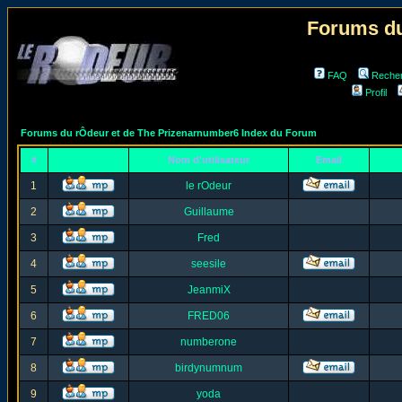
Forums du
FAQ
Reche
Profil
Forums du rÔdeur et de The Prizenarnumber6 Index du Forum
#
Nom d'utilisateur
Email
1
le rOdeur
2
Guillaume
3
Fred
4
seesile
5
JeanmiX
6
FRED06
7
numberone
8
birdynumnum
9
yoda