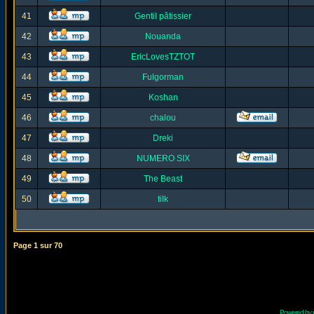
41
Gentil pâtissier
42
Nouanda
43
EricLovesTZTOT
44
Fulgorman
45
Koshan
46
chalou
47
Dreki
48
NUMERO SIX
49
The Beast
50
tilk
Page
1
sur
70
Powered by