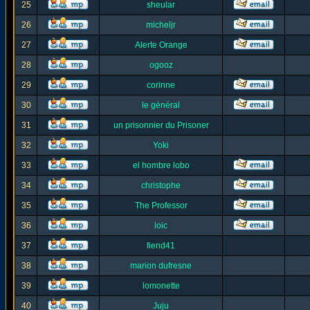
25
sheular
26
micheljr
27
Alerte Orange
28
ogooz
29
corinne
30
le général
31
un prisonnier du Prisoner
32
Yoki
33
el hombre lobo
34
christophe
35
The Professor
36
loic
37
fiend41
38
marion dufresne
39
lomonette
40
Juju