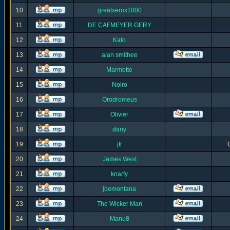
10
greatxerox1000
11
DE CAFMEYER GERY
12
Kato
13
alan smithee
14
Marmotte
15
Noiro
16
Orodromeus
17
Olivier
18
dany
19
jfr
20
James West
21
knarfy
22
joemontana
23
The Wicker Man
24
Manu8