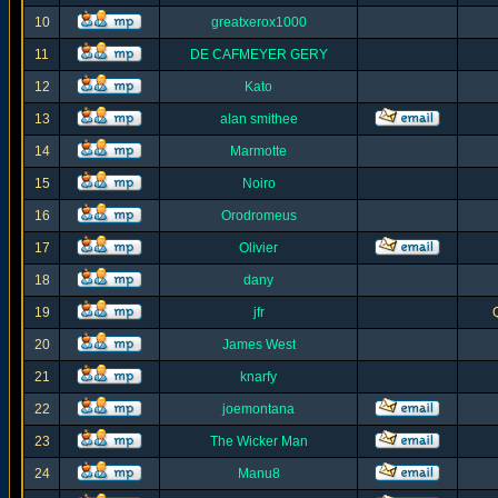
10
greatxerox1000
11
DE CAFMEYER GERY
12
Kato
13
alan smithee
14
Marmotte
15
Noiro
16
Orodromeus
17
Olivier
18
dany
19
jfr
20
James West
21
knarfy
22
joemontana
23
The Wicker Man
24
Manu8