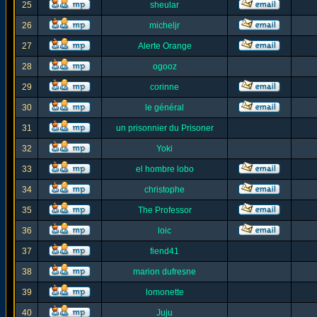
25
sheular
26
micheljr
27
Alerte Orange
28
ogooz
29
corinne
30
le général
31
un prisonnier du Prisoner
32
Yoki
33
el hombre lobo
34
christophe
35
The Professor
36
loic
37
fiend41
38
marion dufresne
39
lomonette
40
Juju