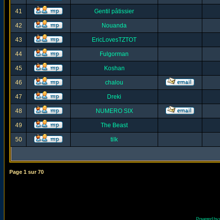
41
Gentil pâtissier
42
Nouanda
43
EricLovesTZTOT
44
Fulgorman
45
Koshan
46
chalou
47
Dreki
48
NUMERO SIX
49
The Beast
50
tilk
Page
1
sur
70
Powered by