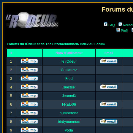
Forums du
FAQ
Reche
Profil
Forums du rÔdeur et de The Prizenarnumber6 Index du Forum
#
Nom d'utilisateur
Email
1
le rOdeur
2
Guillaume
3
Fred
4
seesile
5
JeanmiX
6
FRED06
7
numberone
8
birdynumnum
9
yoda