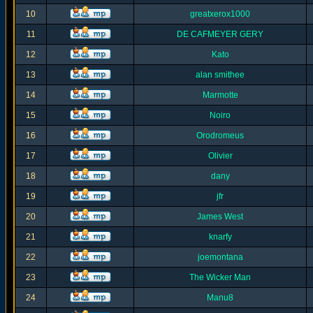
10
greatxerox1000
11
DE CAFMEYER GERY
12
Kato
13
alan smithee
14
Marmotte
15
Noiro
16
Orodromeus
17
Olivier
18
dany
19
jfr
20
James West
21
knarfy
22
joemontana
23
The Wicker Man
24
Manu8