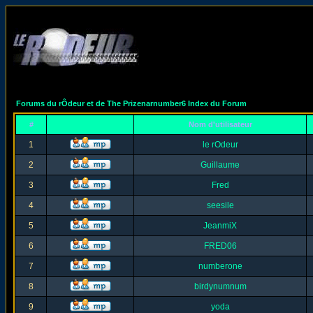
Forums du rÔdeur et de The Prizenarnumber6 Index du Forum
#
Nom d'utilisateur
1
le rOdeur
2
Guillaume
3
Fred
4
seesile
5
JeanmiX
6
FRED06
7
numberone
8
birdynumnum
9
yoda