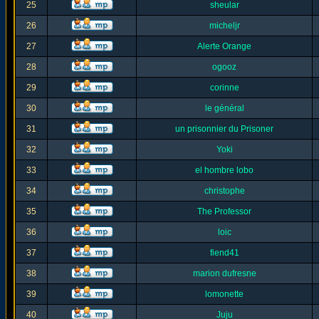
25
sheular
26
micheljr
27
Alerte Orange
28
ogooz
29
corinne
30
le général
31
un prisonnier du Prisoner
32
Yoki
33
el hombre lobo
34
christophe
35
The Professor
36
loic
37
fiend41
38
marion dufresne
39
lomonette
40
Juju