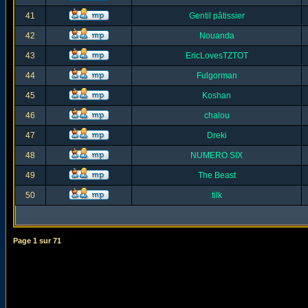
41
Gentil pâtissier
42
Nouanda
43
EricLovesTZTOT
44
Fulgorman
45
Koshan
46
chalou
47
Dreki
48
NUMERO SIX
49
The Beast
50
tilk
Page
1
sur
71