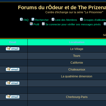
Forums du rÔdeur et de The Prize
Centre d'échange sur la série "Le Prisonnier"
FAQ
Rechercher
Liste des Membres
Groupes d'utilisate
Profil
Se connecter pour vérifier ses messages privés
Sé
Email
Localisation
Le Village
Tours
Californie
Chateauroux
La quatrième dimension
Cherbourg-Paris