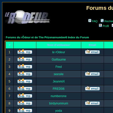
Forums du
FAQ
Reche
Profil
Forums du rÔdeur et de The Prizenarnumber6 Index du Forum
#
Nom d'utilisateur
Email
1
le rOdeur
2
Guillaume
3
Fred
4
seesile
5
JeanmiX
6
FRED06
7
numberone
8
birdynumnum
9
yoda