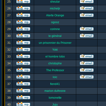
25
sheular
26
micheljr
27
Alerte Orange
28
ogooz
29
corinne
30
le général
31
un prisonnier du Prisoner
32
Yoki
33
el hombre lobo
34
christophe
35
The Professor
36
loic
37
fiend41
38
marion dufresne
39
lomonette
40
Juju