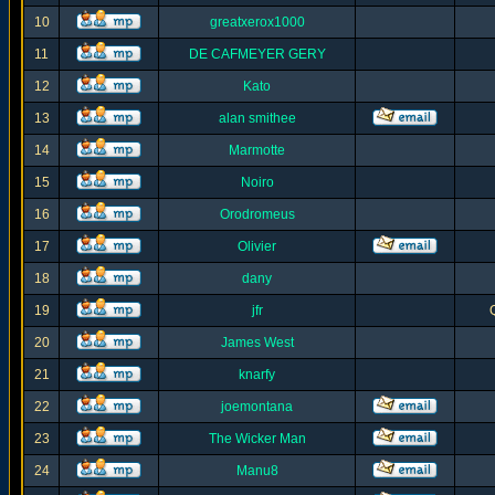
10
greatxerox1000
11
DE CAFMEYER GERY
12
Kato
13
alan smithee
14
Marmotte
15
Noiro
16
Orodromeus
17
Olivier
18
dany
19
jfr
20
James West
21
knarfy
22
joemontana
23
The Wicker Man
24
Manu8