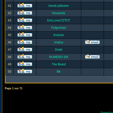
41
Gentil pâtissier
42
Nouanda
43
EricLovesTZTOT
44
Fulgorman
45
Koshan
46
chalou
47
Dreki
48
NUMERO SIX
49
The Beast
50
tilk
Page
1
sur
71
Powered by