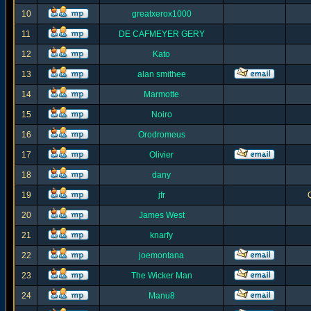
10
greatxerox1000
11
DE CAFMEYER GERY
12
Kato
13
alan smithee
14
Marmotte
15
Noiro
16
Orodromeus
17
Olivier
18
dany
19
jfr
20
James West
21
knarfy
22
joemontana
23
The Wicker Man
24
Manu8