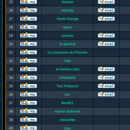
25
sheular
26
micheljr
27
Alerte Orange
28
ogooz
29
corinne
30
le général
31
un prisonnier du Prisoner
32
Yoki
33
el hombre lobo
34
christophe
35
The Professor
36
loic
37
fiend41
38
marion dufresne
39
lomonette
40
Juju