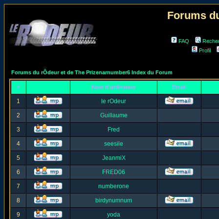
Forums du
FAQ
Reche
Profil
Forums du rÔdeur et de The Prizenarnumber6 Index du Forum
#
Nom d'utilisateur
Email
1
le rOdeur
2
Guillaume
3
Fred
4
seesile
5
JeanmiX
6
FRED06
7
numberone
8
birdynumnum
9
yoda