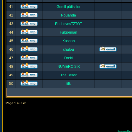
41
Gentil pâtissier
42
Nouanda
43
EricLovesTZTOT
44
Fulgorman
45
Koshan
46
chalou
47
Dreki
48
NUMERO SIX
49
The Beast
50
tilk
Page
1
sur
70
Powered by