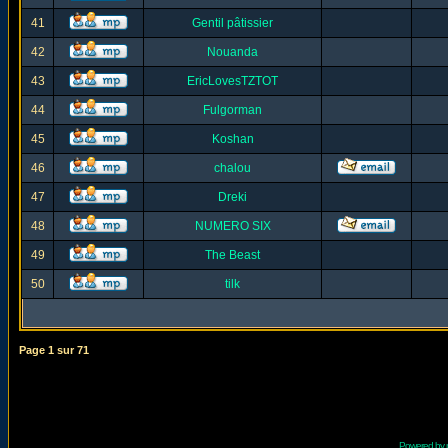
41
Gentil pâtissier
42
Nouanda
43
EricLovesTZTOT
44
Fulgorman
45
Koshan
46
chalou
47
Dreki
48
NUMERO SIX
49
The Beast
50
tilk
Page
1
sur
71
Powered by