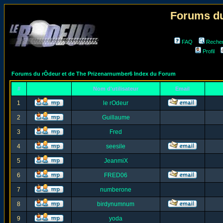
Forums du
FAQ
Reche
Profil
Forums du rÔdeur et de The Prizenarnumber6 Index du Forum
#
Nom d'utilisateur
Email
1
le rOdeur
2
Guillaume
3
Fred
4
seesile
5
JeanmiX
6
FRED06
7
numberone
8
birdynumnum
9
yoda