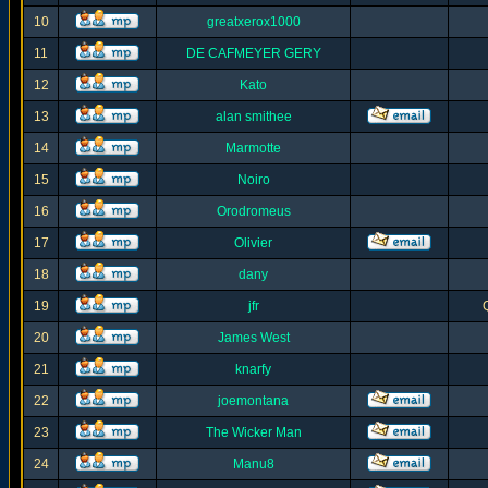
10
greatxerox1000
11
DE CAFMEYER GERY
12
Kato
13
alan smithee
14
Marmotte
15
Noiro
16
Orodromeus
17
Olivier
18
dany
19
jfr
20
James West
21
knarfy
22
joemontana
23
The Wicker Man
24
Manu8