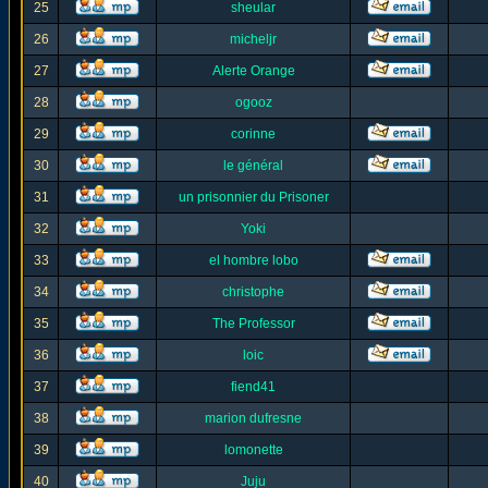
25
sheular
26
micheljr
27
Alerte Orange
28
ogooz
29
corinne
30
le général
31
un prisonnier du Prisoner
32
Yoki
33
el hombre lobo
34
christophe
35
The Professor
36
loic
37
fiend41
38
marion dufresne
39
lomonette
40
Juju