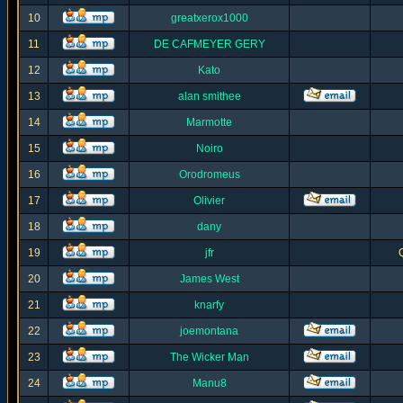
10
greatxerox1000
11
DE CAFMEYER GERY
12
Kato
13
alan smithee
14
Marmotte
15
Noiro
16
Orodromeus
17
Olivier
18
dany
19
jfr
20
James West
21
knarfy
22
joemontana
23
The Wicker Man
24
Manu8