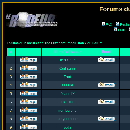
Forums du
FAQ
Reche
Profil
Forums du rÔdeur et de The Prizenarnumber6 Index du Forum
#
Nom d'utilisateur
Email
1
le rOdeur
2
Guillaume
3
Fred
4
seesile
5
JeanmiX
6
FRED06
7
numberone
8
birdynumnum
9
yoda