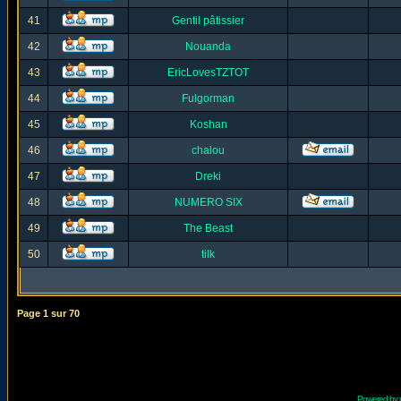
41
Gentil pâtissier
42
Nouanda
43
EricLovesTZTOT
44
Fulgorman
45
Koshan
46
chalou
47
Dreki
48
NUMERO SIX
49
The Beast
50
tilk
Page
1
sur
70
Powered by