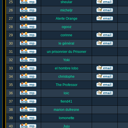
25
sheular
26
micheljr
27
Alerte Orange
28
ogooz
29
corinne
30
le général
31
un prisonnier du Prisoner
32
Yoki
33
el hombre lobo
34
christophe
35
The Professor
36
loic
37
fiend41
38
marion dufresne
39
lomonette
40
Juju