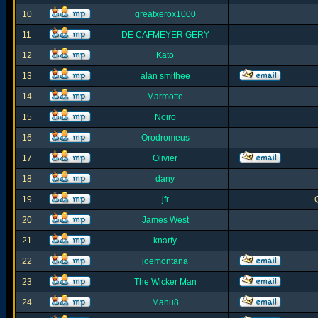
10
greatxerox1000
11
DE CAFMEYER GERY
12
Kato
13
alan smithee
14
Marmotte
15
Noiro
16
Orodromeus
17
Olivier
18
dany
19
jfr
20
James West
21
knarfy
22
joemontana
23
The Wicker Man
24
Manu8