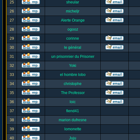
25
sheular
26
micheljr
27
Alerte Orange
28
ogooz
29
corinne
30
le général
31
un prisonnier du Prisoner
32
Yoki
33
el hombre lobo
34
christophe
35
The Professor
36
loic
37
fiend41
38
marion dufresne
39
lomonette
40
Juju