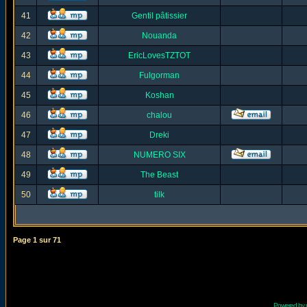
41
Gentil pâtissier
42
Nouanda
43
EricLovesTZTOT
44
Fulgorman
45
Koshan
46
chalou
47
Dreki
48
NUMERO SIX
49
The Beast
50
tilk
Page
1
sur
71
Powered by