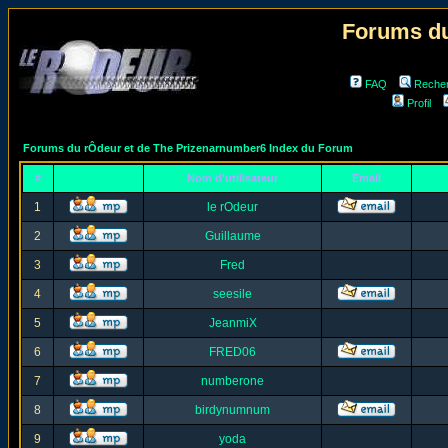
Forums du
FAQ
Reche
Profil
Forums du rÔdeur et de The Prizenarnumber6 Index du Forum
#
Nom d'utilisateur
Email
1
le rOdeur
2
Guillaume
3
Fred
4
seesile
5
JeanmiX
6
FRED06
7
numberone
8
birdynumnum
9
yoda