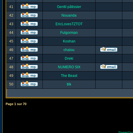
41
Gentil pâtissier
42
Nouanda
43
EricLovesTZTOT
44
Fulgorman
45
Koshan
46
chalou
47
Dreki
48
NUMERO SIX
49
The Beast
50
tilk
Page
1
sur
70
Powered by