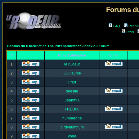
Forums du
FAQ
Reche
Profil
Forums du rÔdeur et de The Prizenarnumber6 Index du Forum
#
Nom d'utilisateur
Email
1
le rOdeur
2
Guillaume
3
Fred
4
seesile
5
JeanmiX
6
FRED06
7
numberone
8
birdynumnum
9
yoda