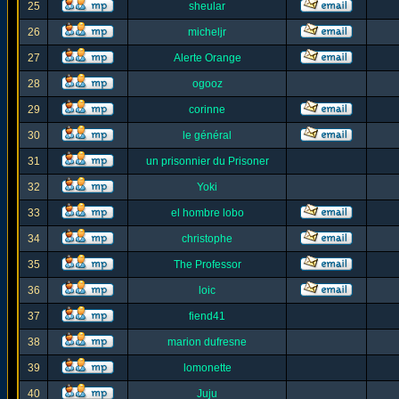
25
sheular
26
micheljr
27
Alerte Orange
28
ogooz
29
corinne
30
le général
31
un prisonnier du Prisoner
32
Yoki
33
el hombre lobo
34
christophe
35
The Professor
36
loic
37
fiend41
38
marion dufresne
39
lomonette
40
Juju