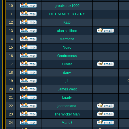
10
greatxerox1000
11
DE CAFMEYER GERY
12
Kato
13
alan smithee
14
Marmotte
15
Noiro
16
Orodromeus
17
Olivier
18
dany
19
jfr
20
James West
21
knarfy
22
joemontana
23
The Wicker Man
24
Manu8