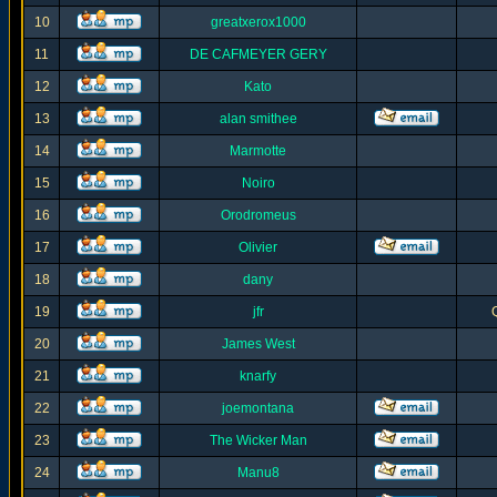
10
greatxerox1000
11
DE CAFMEYER GERY
12
Kato
13
alan smithee
14
Marmotte
15
Noiro
16
Orodromeus
17
Olivier
18
dany
19
jfr
20
James West
21
knarfy
22
joemontana
23
The Wicker Man
24
Manu8