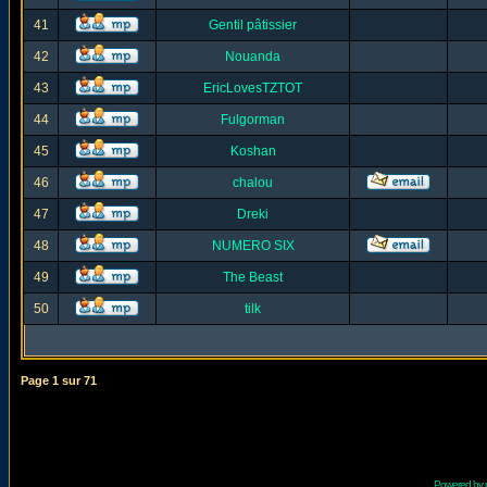
41
Gentil pâtissier
42
Nouanda
43
EricLovesTZTOT
44
Fulgorman
45
Koshan
46
chalou
47
Dreki
48
NUMERO SIX
49
The Beast
50
tilk
Page
1
sur
71
Powered by