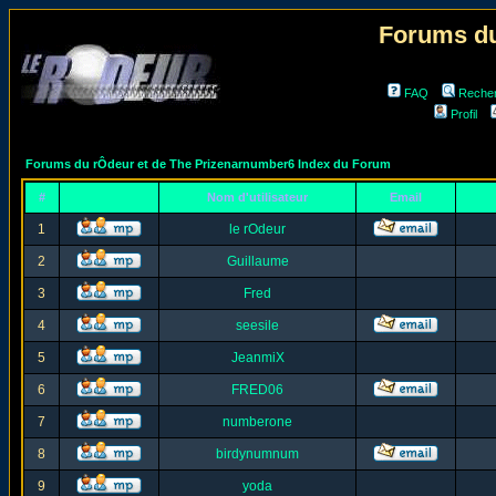
Forums du
FAQ
Reche
Profil
Forums du rÔdeur et de The Prizenarnumber6 Index du Forum
#
Nom d'utilisateur
Email
1
le rOdeur
2
Guillaume
3
Fred
4
seesile
5
JeanmiX
6
FRED06
7
numberone
8
birdynumnum
9
yoda