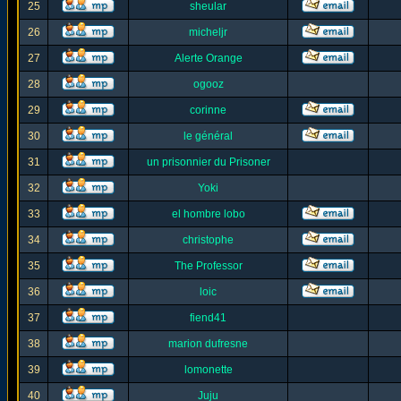
25
sheular
26
micheljr
27
Alerte Orange
28
ogooz
29
corinne
30
le général
31
un prisonnier du Prisoner
32
Yoki
33
el hombre lobo
34
christophe
35
The Professor
36
loic
37
fiend41
38
marion dufresne
39
lomonette
40
Juju