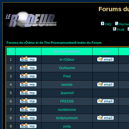
Forums du
FAQ
Reche
Profil
Forums du rÔdeur et de The Prizenarnumber6 Index du Forum
#
Nom d'utilisateur
Email
1
le rOdeur
2
Guillaume
3
Fred
4
seesile
5
JeanmiX
6
FRED06
7
numberone
8
birdynumnum
9
yoda