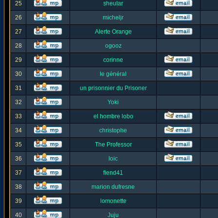
25
sheular
26
micheljr
27
Alerte Orange
28
ogooz
29
corinne
30
le général
31
un prisonnier du Prisoner
32
Yoki
33
el hombre lobo
34
christophe
35
The Professor
36
loic
37
fiend41
38
marion dufresne
39
lomonette
40
Juju