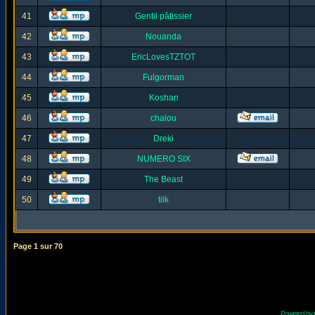
41
Gentil pâtissier
42
Nouanda
43
EricLovesTZTOT
44
Fulgorman
45
Koshan
46
chalou
47
Dreki
48
NUMERO SIX
49
The Beast
50
tilk
Page
1
sur
70
Powered by