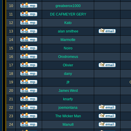
10
greatxerox1000
11
DE CAFMEYER GERY
12
Kato
13
alan smithee
14
Marmotte
15
Noiro
16
Orodromeus
17
Olivier
18
dany
19
jfr
20
James West
21
knarfy
22
joemontana
23
The Wicker Man
24
Manu8