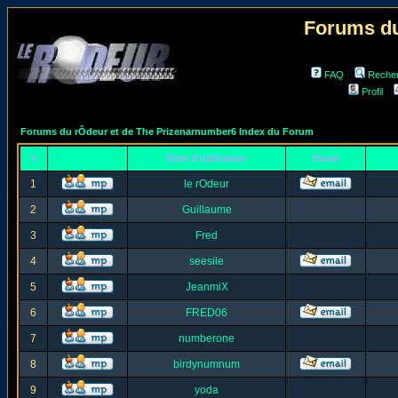
Forums du
FAQ
Reche
Profil
Forums du rÔdeur et de The Prizenarnumber6 Index du Forum
#
Nom d'utilisateur
Email
1
le rOdeur
2
Guillaume
3
Fred
4
seesile
5
JeanmiX
6
FRED06
7
numberone
8
birdynumnum
9
yoda