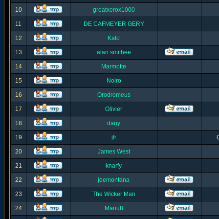
10
greatxerox1000
11
DE CAFMEYER GERY
12
Kato
13
alan smithee
14
Marmotte
15
Noiro
16
Orodromeus
17
Olivier
18
dany
19
jfr
20
James West
21
knarfy
22
joemontana
23
The Wicker Man
24
Manu8