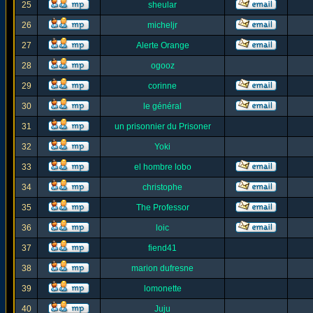
25
sheular
26
micheljr
27
Alerte Orange
28
ogooz
29
corinne
30
le général
31
un prisonnier du Prisoner
32
Yoki
33
el hombre lobo
34
christophe
35
The Professor
36
loic
37
fiend41
38
marion dufresne
39
lomonette
40
Juju