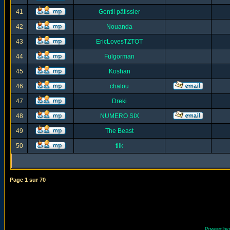
41
Gentil pâtissier
42
Nouanda
43
EricLovesTZTOT
44
Fulgorman
45
Koshan
46
chalou
47
Dreki
48
NUMERO SIX
49
The Beast
50
tilk
Page
1
sur
70
Powered by