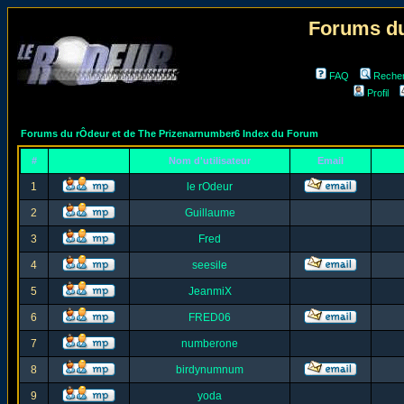
Forums du
FAQ
Reche
Profil
Forums du rÔdeur et de The Prizenarnumber6 Index du Forum
#
Nom d'utilisateur
Email
1
le rOdeur
2
Guillaume
3
Fred
4
seesile
5
JeanmiX
6
FRED06
7
numberone
8
birdynumnum
9
yoda