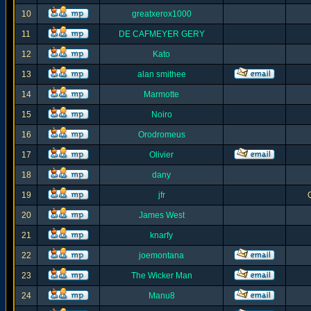
10
greatxerox1000
11
DE CAFMEYER GERY
12
Kato
13
alan smithee
14
Marmotte
15
Noiro
16
Orodromeus
17
Olivier
18
dany
19
jfr
20
James West
21
knarfy
22
joemontana
23
The Wicker Man
24
Manu8