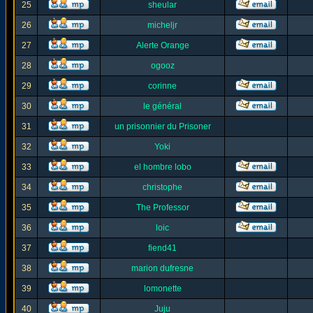
25
sheular
26
micheljr
27
Alerte Orange
28
ogooz
29
corinne
30
le général
31
un prisonnier du Prisoner
32
Yoki
33
el hombre lobo
34
christophe
35
The Professor
36
loic
37
fiend41
38
marion dufresne
39
lomonette
40
Juju