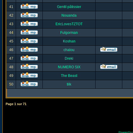
41
Gentil pâtissier
42
Nouanda
43
EricLovesTZTOT
44
Fulgorman
45
Koshan
46
chalou
47
Dreki
48
NUMERO SIX
49
The Beast
50
tilk
Page
1
sur
71
Powered by