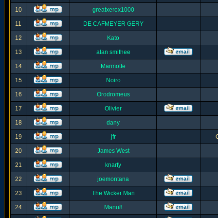
10
greatxerox1000
11
DE CAFMEYER GERY
12
Kato
13
alan smithee
14
Marmotte
15
Noiro
16
Orodromeus
17
Olivier
18
dany
19
jfr
20
James West
21
knarfy
22
joemontana
23
The Wicker Man
24
Manu8