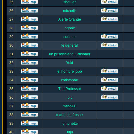
25
sheular
26
micheljr
27
Alerte Orange
28
ogooz
29
corinne
30
le général
31
un prisonnier du Prisoner
32
Yoki
33
el hombre lobo
34
christophe
35
The Professor
36
loic
37
fiend41
38
marion dufresne
39
lomonette
40
Juju