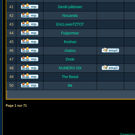
41
Gentil pâtissier
42
Nouanda
43
EricLovesTZTOT
44
Fulgorman
45
Koshan
46
chalou
47
Dreki
48
NUMERO SIX
49
The Beast
50
tilk
Page
1
sur
71
Powered by