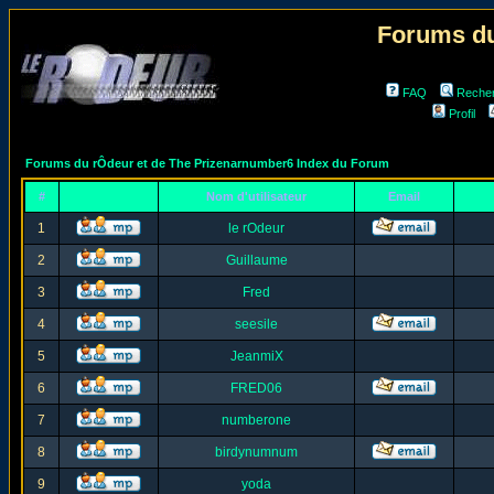
Forums du
FAQ
Reche
Profil
Forums du rÔdeur et de The Prizenarnumber6 Index du Forum
#
Nom d'utilisateur
Email
1
le rOdeur
2
Guillaume
3
Fred
4
seesile
5
JeanmiX
6
FRED06
7
numberone
8
birdynumnum
9
yoda