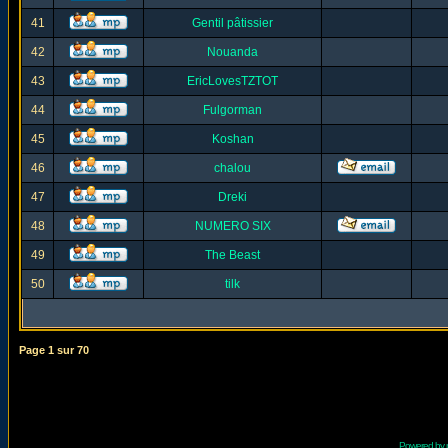
41
Gentil pâtissier
42
Nouanda
43
EricLovesTZTOT
44
Fulgorman
45
Koshan
46
chalou
47
Dreki
48
NUMERO SIX
49
The Beast
50
tilk
Page
1
sur
70
Powered by