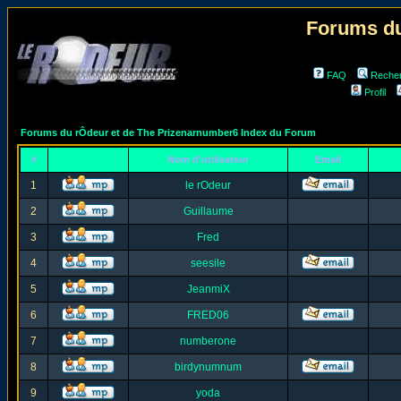
Forums du
FAQ
Reche
Profil
Forums du rÔdeur et de The Prizenarnumber6 Index du Forum
#
Nom d'utilisateur
Email
1
le rOdeur
2
Guillaume
3
Fred
4
seesile
5
JeanmiX
6
FRED06
7
numberone
8
birdynumnum
9
yoda