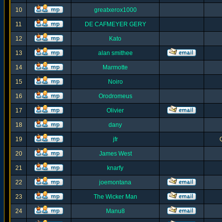
10
greatxerox1000
11
DE CAFMEYER GERY
12
Kato
13
alan smithee
14
Marmotte
15
Noiro
16
Orodromeus
17
Olivier
18
dany
19
jfr
20
James West
21
knarfy
22
joemontana
23
The Wicker Man
24
Manu8