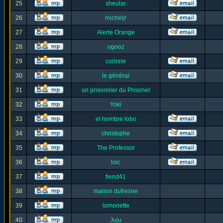
25
sheular
26
micheljr
27
Alerte Orange
28
ogooz
29
corinne
30
le général
31
un prisonnier du Prisoner
32
Yoki
33
el hombre lobo
34
christophe
35
The Professor
36
loic
37
fiend41
38
marion dufresne
39
lomonette
40
Juju