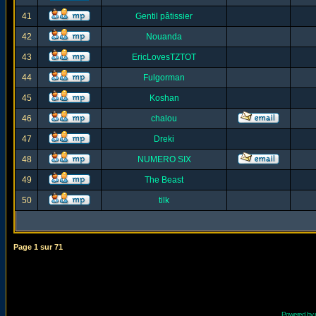
41
Gentil pâtissier
42
Nouanda
43
EricLovesTZTOT
44
Fulgorman
45
Koshan
46
chalou
47
Dreki
48
NUMERO SIX
49
The Beast
50
tilk
Page
1
sur
71
Powered by