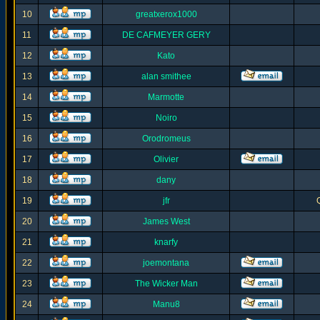
10
greatxerox1000
11
DE CAFMEYER GERY
12
Kato
13
alan smithee
14
Marmotte
15
Noiro
16
Orodromeus
17
Olivier
18
dany
19
jfr
20
James West
21
knarfy
22
joemontana
23
The Wicker Man
24
Manu8