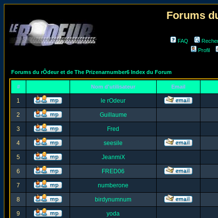
Forums du
FAQ
Reche
Profil
Forums du rÔdeur et de The Prizenarnumber6 Index du Forum
#
Nom d'utilisateur
Email
1
le rOdeur
2
Guillaume
3
Fred
4
seesile
5
JeanmiX
6
FRED06
7
numberone
8
birdynumnum
9
yoda