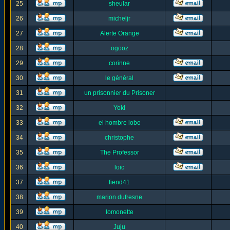
25
sheular
26
micheljr
27
Alerte Orange
28
ogooz
29
corinne
30
le général
31
un prisonnier du Prisoner
32
Yoki
33
el hombre lobo
34
christophe
35
The Professor
36
loic
37
fiend41
38
marion dufresne
39
lomonette
40
Juju