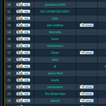
10
greatxerox1000
11
DE CAFMEYER GERY
12
Kato
13
alan smithee
14
Marmotte
15
Noiro
16
Orodromeus
17
Olivier
18
dany
19
jfr
20
James West
21
knarfy
22
joemontana
23
The Wicker Man
24
Manu8