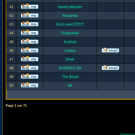
41
Gentil pâtissier
42
Nouanda
43
EricLovesTZTOT
44
Fulgorman
45
Koshan
46
chalou
47
Dreki
48
NUMERO SIX
49
The Beast
50
tilk
Page
1
sur
71
Powered by