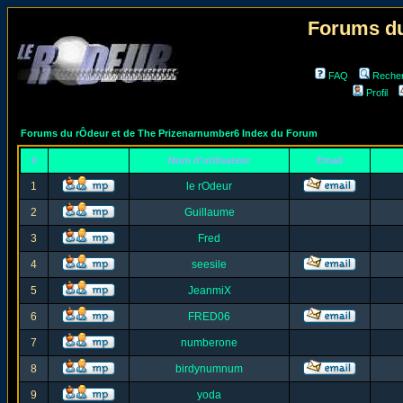
Forums du
FAQ
Reche
Profil
Forums du rÔdeur et de The Prizenarnumber6 Index du Forum
#
Nom d'utilisateur
Email
1
le rOdeur
2
Guillaume
3
Fred
4
seesile
5
JeanmiX
6
FRED06
7
numberone
8
birdynumnum
9
yoda