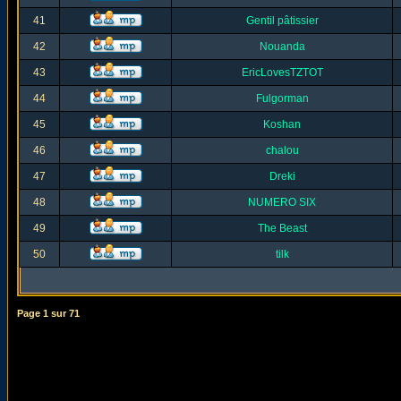
41
Gentil pâtissier
42
Nouanda
43
EricLovesTZTOT
44
Fulgorman
45
Koshan
46
chalou
47
Dreki
48
NUMERO SIX
49
The Beast
50
tilk
Page
1
sur
71