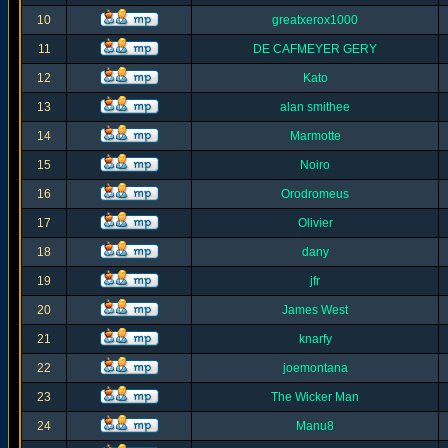
10
greatxerox1000
11
DE CAFMEYER GERY
12
Kato
13
alan smithee
14
Marmotte
15
Noiro
16
Orodromeus
17
Olivier
18
dany
19
jfr
20
James West
21
knarfy
22
joemontana
23
The Wicker Man
24
Manu8