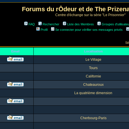
Forums du rÔdeur et de The Prize
Centre d'échange sur la série "Le Prisonnier"
FAQ
Rechercher
Liste des Membres
Groupes d'utilisate
Profil
Se connecter pour vérifier ses messages privés
Sé
Email
Localisation
Le Village
Tours
Californie
Chateauroux
La quatrième dimension
Cherbourg-Paris