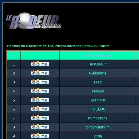
Forums du rÔdeur et de The Prizenarnumber6 Index du Forum
#
Nom d'utilisateur
1
le rOdeur
2
Guillaume
3
Fred
4
seesile
5
JeanmiX
6
FRED06
7
numberone
8
birdynumnum
9
yoda