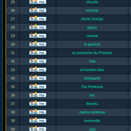
25
sheular
26
micheljr
27
Alerte Orange
28
ogooz
29
corinne
30
le général
31
un prisonnier du Prisoner
32
Yoki
33
el hombre lobo
34
christophe
35
The Professor
36
loic
37
fiend41
38
marion dufresne
39
lomonette
40
Juju