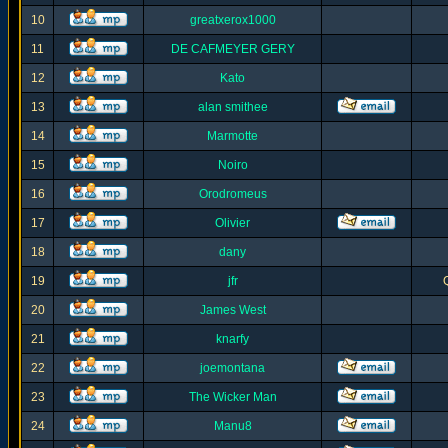
10
greatxerox1000
11
DE CAFMEYER GERY
12
Kato
13
alan smithee
14
Marmotte
15
Noiro
16
Orodromeus
17
Olivier
18
dany
19
jfr
20
James West
21
knarfy
22
joemontana
23
The Wicker Man
24
Manu8