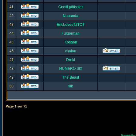
41
Gentil pâtissier
42
Nouanda
43
EricLovesTZTOT
44
Fulgorman
45
Koshan
46
chalou
47
Dreki
48
NUMERO SIX
49
The Beast
50
tilk
Page
1
sur
71
Powered by