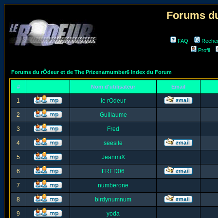
Forums du
FAQ
Reche
Profil
Forums du rÔdeur et de The Prizenarnumber6 Index du Forum
#
Nom d'utilisateur
Email
1
le rOdeur
2
Guillaume
3
Fred
4
seesile
5
JeanmiX
6
FRED06
7
numberone
8
birdynumnum
9
yoda