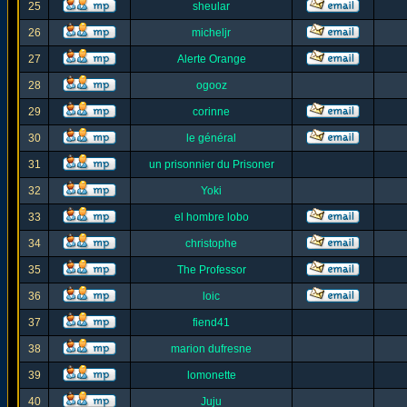
25
sheular
26
micheljr
27
Alerte Orange
28
ogooz
29
corinne
30
le général
31
un prisonnier du Prisoner
32
Yoki
33
el hombre lobo
34
christophe
35
The Professor
36
loic
37
fiend41
38
marion dufresne
39
lomonette
40
Juju