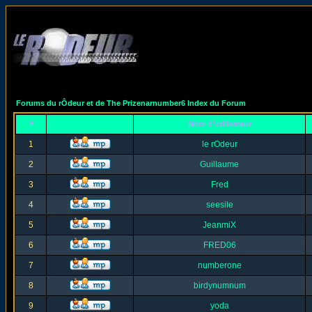
Forums du rÔdeur et de The Prizenarnumber6 Index du Forum
#
Nom d'utilisateur
1
le rOdeur
2
Guillaume
3
Fred
4
seesile
5
JeanmiX
6
FRED06
7
numberone
8
birdynumnum
9
yoda