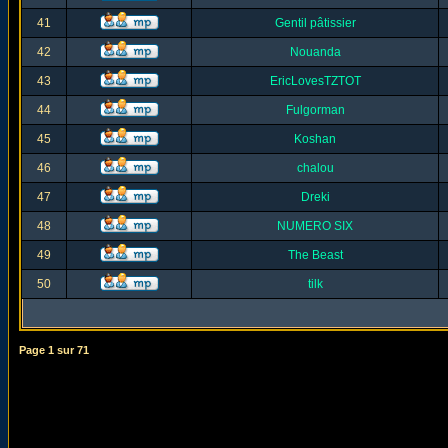
41
Gentil pâtissier
42
Nouanda
43
EricLovesTZTOT
44
Fulgorman
45
Koshan
46
chalou
47
Dreki
48
NUMERO SIX
49
The Beast
50
tilk
Page
1
sur
71