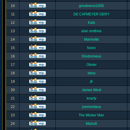
10
greatxerox1000
11
DE CAFMEYER GERY
12
Kato
13
alan smithee
14
Marmotte
15
Noiro
16
Orodromeus
17
Olivier
18
dany
19
jfr
20
James West
21
knarfy
22
joemontana
23
The Wicker Man
24
Manu8