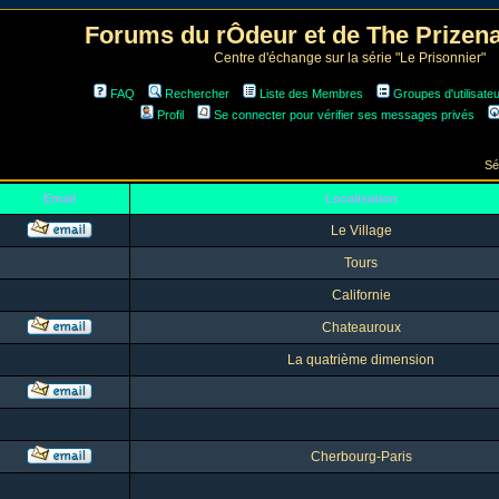
Forums du rÔdeur et de The Prize
Centre d'échange sur la série "Le Prisonnier"
FAQ
Rechercher
Liste des Membres
Groupes d'utilisate
Profil
Se connecter pour vérifier ses messages privés
Sé
Email
Localisation
Le Village
Tours
Californie
Chateauroux
La quatrième dimension
Cherbourg-Paris