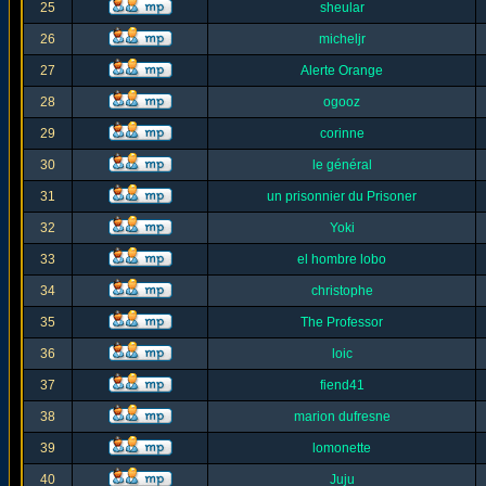
25
sheular
26
micheljr
27
Alerte Orange
28
ogooz
29
corinne
30
le général
31
un prisonnier du Prisoner
32
Yoki
33
el hombre lobo
34
christophe
35
The Professor
36
loic
37
fiend41
38
marion dufresne
39
lomonette
40
Juju