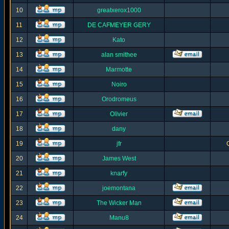
10
greatxerox1000
11
DE CAFMEYER GERY
12
Kato
13
alan smithee
14
Marmotte
15
Noiro
16
Orodromeus
17
Olivier
18
dany
19
jfr
20
James West
21
knarfy
22
joemontana
23
The Wicker Man
24
Manu8