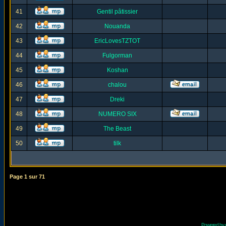
41
Gentil pâtissier
42
Nouanda
43
EricLovesTZTOT
44
Fulgorman
45
Koshan
46
chalou
47
Dreki
48
NUMERO SIX
49
The Beast
50
tilk
Page
1
sur
71
Powered by