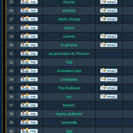
25
sheular
26
micheljr
27
Alerte Orange
28
ogooz
29
corinne
30
le général
31
un prisonnier du Prisoner
32
Yoki
33
el hombre lobo
34
christophe
35
The Professor
36
loic
37
fiend41
38
marion dufresne
39
lomonette
40
Juju