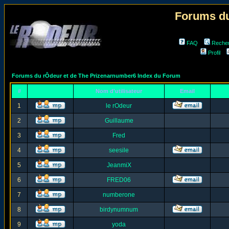
Forums du
FAQ
Reche
Profil
Forums du rÔdeur et de The Prizenarnumber6 Index du Forum
#
Nom d'utilisateur
Email
1
le rOdeur
2
Guillaume
3
Fred
4
seesile
5
JeanmiX
6
FRED06
7
numberone
8
birdynumnum
9
yoda