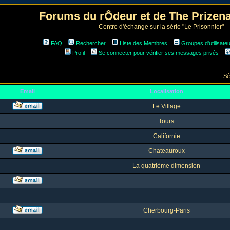
Forums du rÔdeur et de The Prize
Centre d'échange sur la série "Le Prisonnier"
FAQ
Rechercher
Liste des Membres
Groupes d'utilisate
Profil
Se connecter pour vérifier ses messages privés
Sé
Email
Localisation
Le Village
Tours
Californie
Chateauroux
La quatrième dimension
Cherbourg-Paris