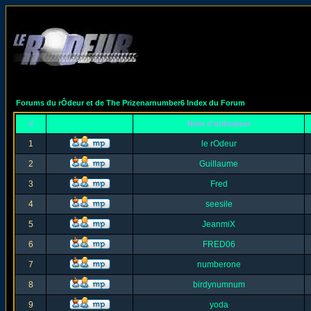
Forums du rÔdeur et de The Prizenarnumber6 Index du Forum
#
Nom d'utilisateur
1
le rOdeur
2
Guillaume
3
Fred
4
seesile
5
JeanmiX
6
FRED06
7
numberone
8
birdynumnum
9
yoda