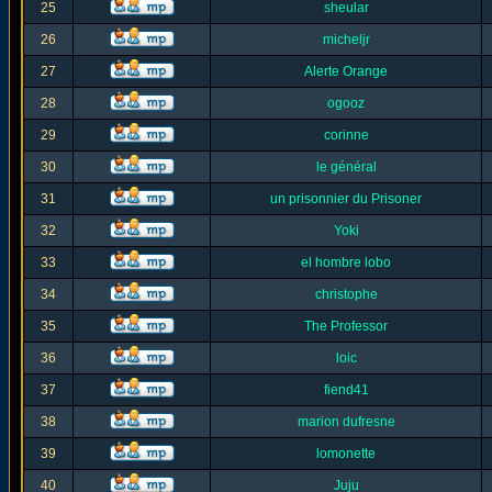
25
sheular
26
micheljr
27
Alerte Orange
28
ogooz
29
corinne
30
le général
31
un prisonnier du Prisoner
32
Yoki
33
el hombre lobo
34
christophe
35
The Professor
36
loic
37
fiend41
38
marion dufresne
39
lomonette
40
Juju