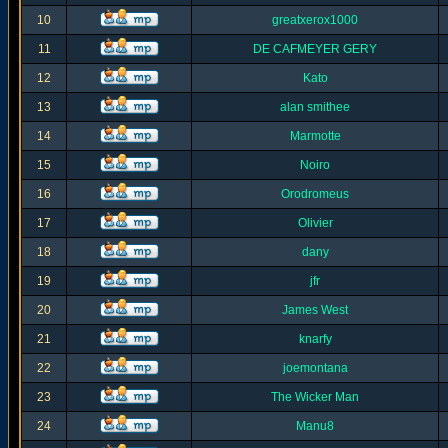
10
greatxerox1000
11
DE CAFMEYER GERY
12
Kato
13
alan smithee
14
Marmotte
15
Noiro
16
Orodromeus
17
Olivier
18
dany
19
jfr
20
James West
21
knarfy
22
joemontana
23
The Wicker Man
24
Manu8