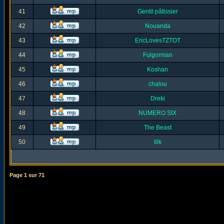
41
Gentil pâtissier
42
Nouanda
43
EricLovesTZTOT
44
Fulgorman
45
Koshan
46
chalou
47
Dreki
48
NUMERO SIX
49
The Beast
50
tilk
Page
1
sur
71