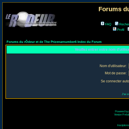
Forums du
FAQ
Reche
Profil
Forums du rÔdeur et de The Prizenarnumber6 Index du Forum
Veuillez entrer votre nom d'utili
Nom d'utilisateur:
Mot de passe:
Se connecter aut
J'ai 
Powered by
Version Fr réal
Inscriptio