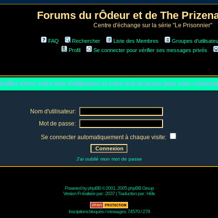
Forums du rÔdeur et de The Prize
Centre d'échange sur la série "Le Prisonnier"
FAQ
Rechercher
Liste des Membres
Groupes d'utilisate
Profil
Se connecter pour vérifier ses messages privés
euillez entrer votre nom d'utilisateur et votre mot de passe pour vous connect
Nom d'utilisateur:
Mot de passe:
Se connecter automatiquement à chaque visite:
J'ai oublié mon mot de passe
Powered by
phpBB
© 2001, 2005 phpBB Group
Version Fr réalisée par :
2037
| Traduction par :
Hélix
Inscriptions bloqués / messages: 74570 / 279