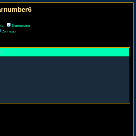
narnumber6
urs
S'enregistrer
Connexion
er