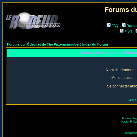
Forums du
FAQ
Reche
Profil
Forums du rÔdeur et de The Prizenarnumber6 Index du Forum
Veuillez entrer votre nom d'utili
Nom d'utilisateur:
Mot de passe:
Se connecter aut
J'ai 
Powered by
Version Fr réal
Inscriptio