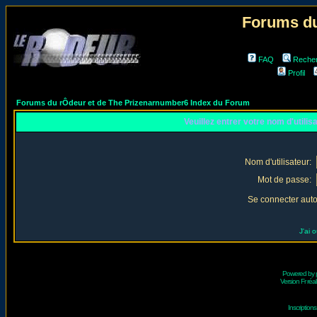
Forums du
FAQ
Reche
Profil
Forums du rÔdeur et de The Prizenarnumber6 Index du Forum
Veuillez entrer votre nom d'utili
Nom d'utilisateur:
Mot de passe:
Se connecter aut
J'ai 
Powered by
Version Fr réal
Inscriptio