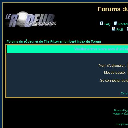
Forums du
FAQ
Reche
Profil
Forums du rÔdeur et de The Prizenarnumber6 Index du Forum
Veuillez entrer votre nom d'utili
Nom d'utilisateur:
Mot de passe:
Se connecter aut
J'ai 
Powered by
Version Fr réal
Inscriptio