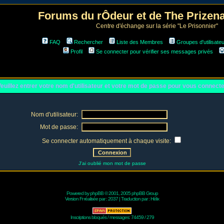
Forums du rÔdeur et de The Prize
Centre d'échange sur la série "Le Prisonnier"
FAQ
Rechercher
Liste des Membres
Groupes d'utilisate
Profil
Se connecter pour vérifier ses messages privés
euillez entrer votre nom d'utilisateur et votre mot de passe pour vous connect
Nom d'utilisateur:
Mot de passe:
Se connecter automatiquement à chaque visite:
J'ai oublié mon mot de passe
Powered by
phpBB
© 2001, 2005 phpBB Group
Version Fr réalisée par :
2037
| Traduction par :
Hélix
Inscriptions bloqués / messages: 74459 / 279