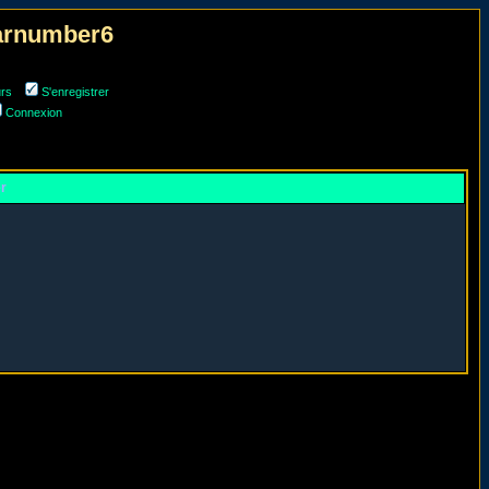
narnumber6
urs
S'enregistrer
Connexion
er