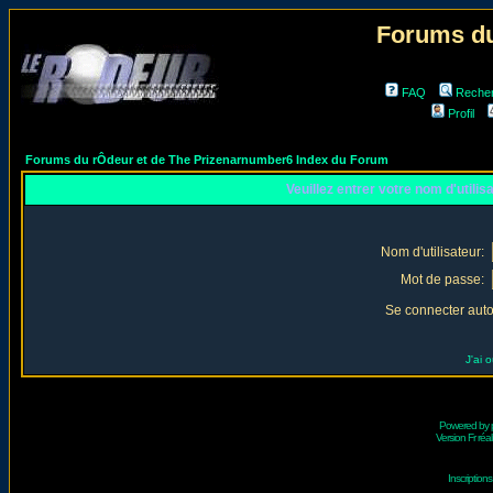
Forums du
FAQ
Reche
Profil
Forums du rÔdeur et de The Prizenarnumber6 Index du Forum
Veuillez entrer votre nom d'utili
Nom d'utilisateur:
Mot de passe:
Se connecter aut
J'ai 
Powered by
Version Fr réal
Inscriptio